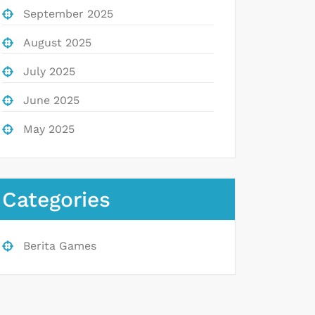
September 2025
August 2025
July 2025
June 2025
May 2025
Categories
Berita Games