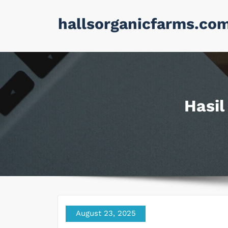
Skip
hallsorganicfarms.co
to
content
Hasil
August 23, 2025