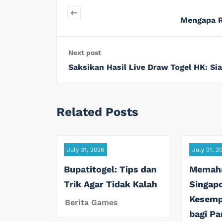
Mengapa R
Next post
Saksikan Hasil Live Draw Togel HK: Si
Related Posts
July 31, 2026
July 31, 2
Bupatitogel: Tips dan
Memaha
Trik Agar Tidak Kalah
Singapo
Kesemp
Berita Games
bagi P