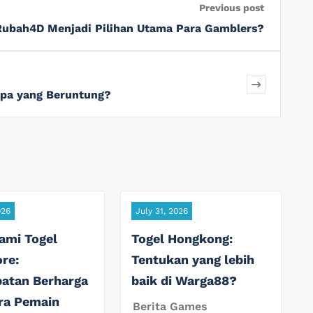
Previous post
ubah4D Menjadi Pilihan Utama Para Gamblers?
apa yang Beruntung?
026
July 31, 2026
mi Togel
Togel Hongkong:
re:
Tentukan yang lebih
atan Berharga
baik di Warga88?
ara Pemain
Berita Games