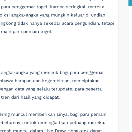
i para penggemar togel, karena seringkali mereka
iksi angka-angka yang mungkin keluar di undian
gkong tidak hanya sekedar acara pengundian, tetapi
ermain para pemain togel.
 angka-angka yang menarik bagi para penggemar
membawa harapan dan kegembiraan, menciptakan
engan data yang selalu terupdate, para peserta
ren dari hasil yang didapat.
sering muncul memberikan sinyal bagi para pemain.
 sebelumnya untuk meningkatkan peluang mereka.
ernah muncul dalam Live Draw Hongkong dapat