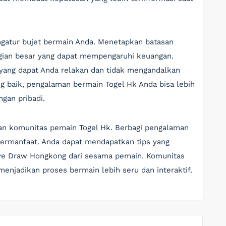
engatur bujet bermain Anda. Menetapkan batasan
gian besar yang dapat mempengaruhi keuangan.
yang dapat Anda relakan dan tidak mengandalkan
 baik, pengalaman bermain Togel Hk Anda bisa lebih
gan pribadi.
gan komunitas pemain Togel Hk. Berbagi pengalaman
 bermanfaat. Anda dapat mendapatkan tips yang
Live Draw Hongkong dari sesama pemain. Komunitas
enjadikan proses bermain lebih seru dan interaktif.