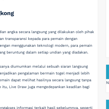
gkong
an angka secara langsung yang dilakukan oleh pihak
kan transparansi kepada para pemain dengan
 Dengan menggunakan teknologi modern, para pemain
ang beruntung dalam setiap undian yang diadakan.
asanya diumumkan melalui sebuah siaran langsung
menjadikan pengalaman bermain togel menjadi lebih
main dapat melihat hasilnya secara langsung tanpa
N
n itu, Live Draw juga mengedepankan keadilan bagi
engakses informasi terkait hasil sebelumnya, seperti