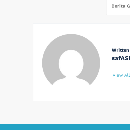
Berita 
Written
safAS
View Al