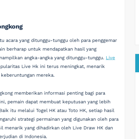
ongkong
tu acara yang ditunggu-tunggu oleh para penggemar
ain berharap untuk mendapatkan hasil yang
ampilkan angka-angka yang ditunggu-tunggu.
Live
ularitas Live Hk ini terus meningkat, menarik
a keberuntungan mereka.
ngkong memberikan informasi penting bagi para
ini, pemain dapat membuat keputusan yang lebih
ik itu melalui Togel HK atau Toto HK, setiap hasil
garuhi strategi permainan yang digunakan oleh para
asil menarik yang dihadirkan oleh Live Draw HK dan
rjudian di Indonesia.