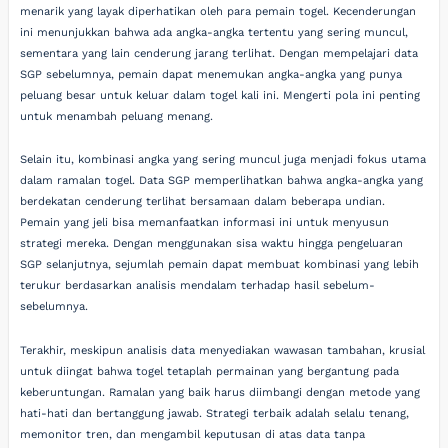
menarik yang layak diperhatikan oleh para pemain togel. Kecenderungan
ini menunjukkan bahwa ada angka-angka tertentu yang sering muncul,
sementara yang lain cenderung jarang terlihat. Dengan mempelajari data
SGP sebelumnya, pemain dapat menemukan angka-angka yang punya
peluang besar untuk keluar dalam togel kali ini. Mengerti pola ini penting
untuk menambah peluang menang.
Selain itu, kombinasi angka yang sering muncul juga menjadi fokus utama
dalam ramalan togel. Data SGP memperlihatkan bahwa angka-angka yang
berdekatan cenderung terlihat bersamaan dalam beberapa undian.
Pemain yang jeli bisa memanfaatkan informasi ini untuk menyusun
strategi mereka. Dengan menggunakan sisa waktu hingga pengeluaran
SGP selanjutnya, sejumlah pemain dapat membuat kombinasi yang lebih
terukur berdasarkan analisis mendalam terhadap hasil sebelum-
sebelumnya.
Terakhir, meskipun analisis data menyediakan wawasan tambahan, krusial
untuk diingat bahwa togel tetaplah permainan yang bergantung pada
keberuntungan. Ramalan yang baik harus diimbangi dengan metode yang
hati-hati dan bertanggung jawab. Strategi terbaik adalah selalu tenang,
memonitor tren, dan mengambil keputusan di atas data tanpa