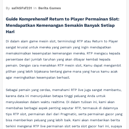
By
safASFsf231
In
Berita Games
Guide Komprehensif Return to Player Permainan Slot:
Mendapatkan Kemenangan Semakin Banyak Setiap
Hari
Di dalam alam game mesin slot, terminologi RTP atau Return to Player
sangat krusial untuk mereka yang pemain yang ingin mendapatkan
memaksimalkan kesempatan kemenangan mereka. RTP mengacu kepada
persentase dari jumlah taruhan yang akan dibayar kembali kepada
pemain. Dengan cara menaikkan RTP mesin slot, Kamu dapat mengambil
pilihan yang lebih bijaksana tentang game mana yang harus kamu acak
agar meningkatkan kesempatan berhasil.
Sebagai pemain yang cerdas, memahami RTP live juga sangat membantu,
karena data ini menunjukkan betapa tinggi peluang Anda untuk
menyukseskan dalam waktu realtime. Di dalam tulisan ini, kami akan
membahas berbagai aspek penting seputar RTP, termasuk di dalamnya
tips RTP slot, permainan dari dari Pragmatic, serta permainan gacor yang
bisa memberikan peluang yang lebih baik. Kami akan memberikan berita
terkini mengenai RTP live permainan slot serta slot gacor hari ini, supaya