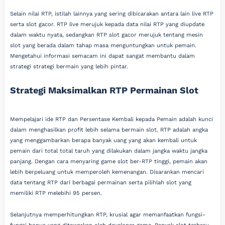
Selain nilai RTP, istilah lainnya yang sering dibicarakan antara lain live RTP
serta slot gacor. RTP live merujuk kepada data nilai RTP yang diupdate
dalam waktu nyata, sedangkan RTP slot gacor merujuk tentang mesin
slot yang berada dalam tahap masa menguntungkan untuk pemain.
Mengetahui informasi semacam ini dapat sangat membantu dalam
strategi strategi bermain yang lebih pintar.
Strategi Maksimalkan RTP Permainan Slot
Mempelajari ide RTP dan Persentase Kembali kepada Pemain adalah kunci
dalam menghasilkan profit lebih selama bermain slot. RTP adalah angka
yang menggambarkan berapa banyak uang yang akan kembali untuk
pemain dari total total taruh yang dilakukan dalam jangka waktu jangka
panjang. Dengan cara menyaring game slot ber-RTP tinggi, pemain akan
lebih berpeluang untuk memperoleh kemenangan. Disarankan mencari
data tentang RTP dari berbagai permainan serta pilihlah slot yang
memiliki RTP melebihi 95 persen.
Selanjutnya memperhitungkan RTP, krusial agar memanfaatkan fungsi-