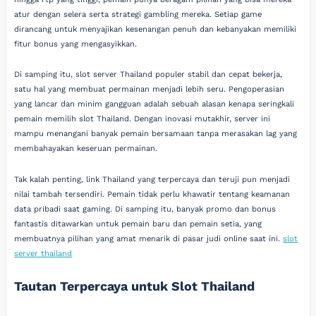
atur dengan selera serta strategi gambling mereka. Setiap game
dirancang untuk menyajikan kesenangan penuh dan kebanyakan memiliki
fitur bonus yang mengasyikkan.
Di samping itu, slot server Thailand populer stabil dan cepat bekerja,
satu hal yang membuat permainan menjadi lebih seru. Pengoperasian
yang lancar dan minim gangguan adalah sebuah alasan kenapa seringkali
pemain memilih slot Thailand. Dengan inovasi mutakhir, server ini
mampu menangani banyak pemain bersamaan tanpa merasakan lag yang
membahayakan keseruan permainan.
Tak kalah penting, link Thailand yang terpercaya dan teruji pun menjadi
nilai tambah tersendiri. Pemain tidak perlu khawatir tentang keamanan
data pribadi saat gaming. Di samping itu, banyak promo dan bonus
fantastis ditawarkan untuk pemain baru dan pemain setia, yang
membuatnya pilihan yang amat menarik di pasar judi online saat ini.
slot
server thailand
Tautan Terpercaya untuk Slot Thailand