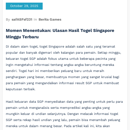
October 29, 2025
By
safASFsf231
In
Berita Games
Momen Menentukan: Ulasan Hasil Togel Singapore
Minggu Terbaru
Di dalam alam togel, togel Singapore adalah salah satu yang teramat
popular dan banyak digemari oleh kalangan para pemain. Setiap minggu,
keluaran togel SGP adalah fokus utama untuk beberapa pecinta yang
ingin mengetahui informasi tentang angka-angka beruntung mereka
sendiri. Togel hari ini memberikan peluang baru untuk meraih
penghargaan yang besar, membuatnya momen yang sangat krusial bagi
para pemain yang mengandalkan informasi result SGP untuk membuat
keputusan terbaik.
Hasil keluaran data SGP menyediakan data yang penting untuk perlu para
pemain untuk menganalisis serta memprediksi angka-angka yang
mungkin keluar di undian selanjutnya. Dengan melacak informasi togel
SGP serta rekap hasil undian yang lalu, pemain bisa menambah peluang
mereka untuk dalam menang besar. Pada artikel kali ini, kita akan