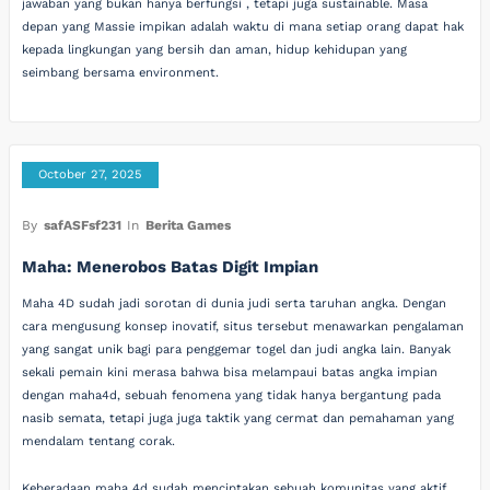
jawaban yang bukan hanya berfungsi , tetapi juga sustainable. Masa
depan yang Massie impikan adalah waktu di mana setiap orang dapat hak
kepada lingkungan yang bersih dan aman, hidup kehidupan yang
seimbang bersama environment.
October 27, 2025
By
safASFsf231
In
Berita Games
Maha: Menerobos Batas Digit Impian
Maha 4D sudah jadi sorotan di dunia judi serta taruhan angka. Dengan
cara mengusung konsep inovatif, situs tersebut menawarkan pengalaman
yang sangat unik bagi para penggemar togel dan judi angka lain. Banyak
sekali pemain kini merasa bahwa bisa melampaui batas angka impian
dengan maha4d, sebuah fenomena yang tidak hanya bergantung pada
nasib semata, tetapi juga juga taktik yang cermat dan pemahaman yang
mendalam tentang corak.
Keberadaan maha 4d sudah menciptakan sebuah komunitas yang aktif