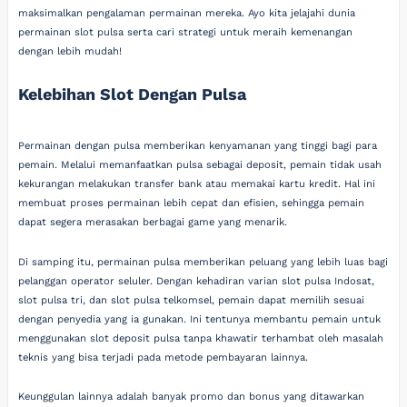
maksimalkan pengalaman permainan mereka. Ayo kita jelajahi dunia
permainan slot pulsa serta cari strategi untuk meraih kemenangan
dengan lebih mudah!
Kelebihan Slot Dengan Pulsa
Permainan dengan pulsa memberikan kenyamanan yang tinggi bagi para
pemain. Melalui memanfaatkan pulsa sebagai deposit, pemain tidak usah
kekurangan melakukan transfer bank atau memakai kartu kredit. Hal ini
membuat proses permainan lebih cepat dan efisien, sehingga pemain
dapat segera merasakan berbagai game yang menarik.
Di samping itu, permainan pulsa memberikan peluang yang lebih luas bagi
pelanggan operator seluler. Dengan kehadiran varian slot pulsa Indosat,
slot pulsa tri, dan slot pulsa telkomsel, pemain dapat memilih sesuai
dengan penyedia yang ia gunakan. Ini tentunya membantu pemain untuk
menggunakan slot deposit pulsa tanpa khawatir terhambat oleh masalah
teknis yang bisa terjadi pada metode pembayaran lainnya.
Keunggulan lainnya adalah banyak promo dan bonus yang ditawarkan