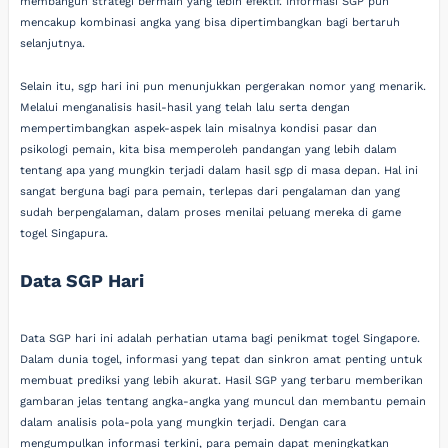
membangun strategi bermain yang lebih efektif. Informasi SGP pun
mencakup kombinasi angka yang bisa dipertimbangkan bagi bertaruh
selanjutnya.
Selain itu, sgp hari ini pun menunjukkan pergerakan nomor yang menarik.
Melalui menganalisis hasil-hasil yang telah lalu serta dengan
mempertimbangkan aspek-aspek lain misalnya kondisi pasar dan
psikologi pemain, kita bisa memperoleh pandangan yang lebih dalam
tentang apa yang mungkin terjadi dalam hasil sgp di masa depan. Hal ini
sangat berguna bagi para pemain, terlepas dari pengalaman dan yang
sudah berpengalaman, dalam proses menilai peluang mereka di game
togel Singapura.
Data SGP Hari
Data SGP hari ini adalah perhatian utama bagi penikmat togel Singapore.
Dalam dunia togel, informasi yang tepat dan sinkron amat penting untuk
membuat prediksi yang lebih akurat. Hasil SGP yang terbaru memberikan
gambaran jelas tentang angka-angka yang muncul dan membantu pemain
dalam analisis pola-pola yang mungkin terjadi. Dengan cara
mengumpulkan informasi terkini, para pemain dapat meningkatkan