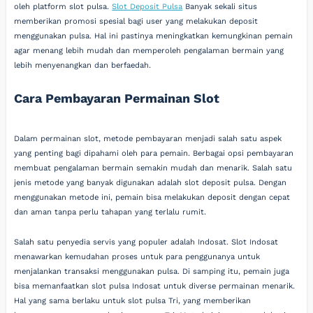
oleh platform slot pulsa.
Slot Deposit Pulsa
Banyak sekali situs
memberikan promosi spesial bagi user yang melakukan deposit
menggunakan pulsa. Hal ini pastinya meningkatkan kemungkinan pemain
agar menang lebih mudah dan memperoleh pengalaman bermain yang
lebih menyenangkan dan berfaedah.
Cara Pembayaran Permainan Slot
Dalam permainan slot, metode pembayaran menjadi salah satu aspek
yang penting bagi dipahami oleh para pemain. Berbagai opsi pembayaran
membuat pengalaman bermain semakin mudah dan menarik. Salah satu
jenis metode yang banyak digunakan adalah slot deposit pulsa. Dengan
menggunakan metode ini, pemain bisa melakukan deposit dengan cepat
dan aman tanpa perlu tahapan yang terlalu rumit.
Salah satu penyedia servis yang populer adalah Indosat. Slot Indosat
menawarkan kemudahan proses untuk para penggunanya untuk
menjalankan transaksi menggunakan pulsa. Di samping itu, pemain juga
bisa memanfaatkan slot pulsa Indosat untuk diverse permainan menarik.
Hal yang sama berlaku untuk slot pulsa Tri, yang memberikan