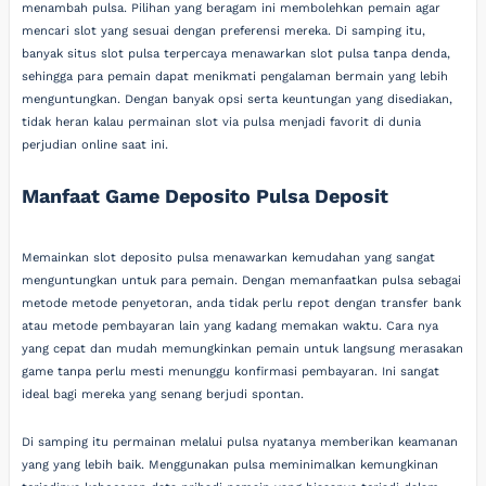
menambah pulsa. Pilihan yang beragam ini membolehkan pemain agar
mencari slot yang sesuai dengan preferensi mereka. Di samping itu,
banyak situs slot pulsa terpercaya menawarkan slot pulsa tanpa denda,
sehingga para pemain dapat menikmati pengalaman bermain yang lebih
menguntungkan. Dengan banyak opsi serta keuntungan yang disediakan,
tidak heran kalau permainan slot via pulsa menjadi favorit di dunia
perjudian online saat ini.
Manfaat Game Deposito Pulsa Deposit
Memainkan slot deposito pulsa menawarkan kemudahan yang sangat
menguntungkan untuk para pemain. Dengan memanfaatkan pulsa sebagai
metode metode penyetoran, anda tidak perlu repot dengan transfer bank
atau metode pembayaran lain yang kadang memakan waktu. Cara nya
yang cepat dan mudah memungkinkan pemain untuk langsung merasakan
game tanpa perlu mesti menunggu konfirmasi pembayaran. Ini sangat
ideal bagi mereka yang senang berjudi spontan.
Di samping itu permainan melalui pulsa nyatanya memberikan keamanan
yang yang lebih baik. Menggunakan pulsa meminimalkan kemungkinan