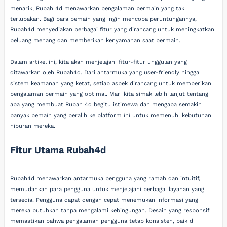
menarik, Rubah 4d menawarkan pengalaman bermain yang tak
terlupakan. Bagi para pemain yang ingin mencoba peruntungannya,
Rubah4d menyediakan berbagai fitur yang dirancang untuk meningkatkan
peluang menang dan memberikan kenyamanan saat bermain.
Dalam artikel ini, kita akan menjelajahi fitur-fitur unggulan yang
ditawarkan oleh Rubah4d. Dari antarmuka yang user-friendly hingga
sistem keamanan yang ketat, setiap aspek dirancang untuk memberikan
pengalaman bermain yang optimal. Mari kita simak lebih lanjut tentang
apa yang membuat Rubah 4d begitu istimewa dan mengapa semakin
banyak pemain yang beralih ke platform ini untuk memenuhi kebutuhan
hiburan mereka.
Fitur Utama Rubah4d
Rubah4d menawarkan antarmuka pengguna yang ramah dan intuitif,
memudahkan para pengguna untuk menjelajahi berbagai layanan yang
tersedia. Pengguna dapat dengan cepat menemukan informasi yang
mereka butuhkan tanpa mengalami kebingungan. Desain yang responsif
memastikan bahwa pengalaman pengguna tetap konsisten, baik di