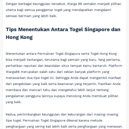
Dengan berbagai keunggulan tersebut, Warga 88 semakin menjadi pilihan
utama bagi semua penggemar togel yang mendapatkan mengalami
sensasi bermain yang lebih baik.
Tips Menentukan Antara Togel Singapore dan
Hong Kong
Menentukan antara Permainan Togel Singapura serta Togel Hong Kong
bisa menjadi tantangan, terutama bagi pemain yang baru. Yang pertama,
perhatikan reputasi dan keandalan situs tempat kamu bertaruh. Platform
Warga88 merupakan salah satu dari sekian banyak platform yang
menawarkan dua tipe togel ini. Sehingga Anda dapat mengambil manfaat
dari pengelolaan yang baik serta keamanan yang terjamin. Pastikan Anda
membaca dan mencari tahu dan mengetahui lebih lanjut tentang
pengalaman pengguna lainnya supaya menolong Anda membuat pilihan
yang baik.
Kedua, pertimbangkan keunggulan dan kekurangan dari masing-masing
tipe togel. Permainan Togel Singapore dikenal karena metode
penghargaan yang sering kali lebih baik serta penghargaan yang menawan.