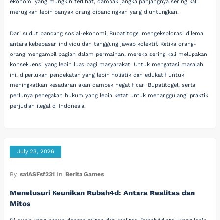
ekonomi yang mungkin terlihat, dampak jangka panjangnya sering kali
merugikan lebih banyak orang dibandingkan yang diuntungkan.
Dari sudut pandang sosial-ekonomi, Bupatitogel mengeksplorasi dilema
antara kebebasan individu dan tanggung jawab kolektif. Ketika orang-
orang mengambil bagian dalam permainan, mereka sering kali melupakan
konsekuensi yang lebih luas bagi masyarakat. Untuk mengatasi masalah
ini, diperlukan pendekatan yang lebih holistik dan edukatif untuk
meningkatkan kesadaran akan dampak negatif dari Bupatitogel, serta
perlunya penegakan hukum yang lebih ketat untuk menanggulangi praktik
perjudian ilegal di Indonesia.
July 23, 2026
By
safASFsf231
In
Berita Games
Menelusuri Keunikan Rubah4d: Antara Realitas dan
Mitos