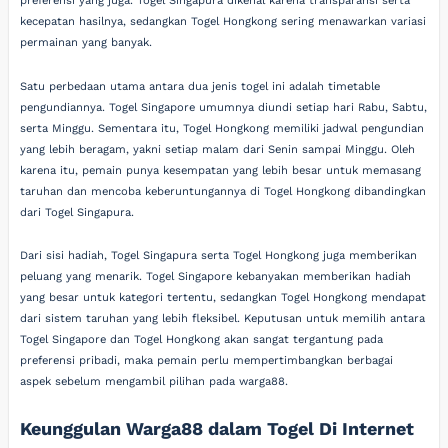
preferensi yang juga. Togel Singapura dikenal karena transparansi serta
kecepatan hasilnya, sedangkan Togel Hongkong sering menawarkan variasi
permainan yang banyak.
Satu perbedaan utama antara dua jenis togel ini adalah timetable
pengundiannya. Togel Singapore umumnya diundi setiap hari Rabu, Sabtu,
serta Minggu. Sementara itu, Togel Hongkong memiliki jadwal pengundian
yang lebih beragam, yakni setiap malam dari Senin sampai Minggu. Oleh
karena itu, pemain punya kesempatan yang lebih besar untuk memasang
taruhan dan mencoba keberuntungannya di Togel Hongkong dibandingkan
dari Togel Singapura.
Dari sisi hadiah, Togel Singapura serta Togel Hongkong juga memberikan
peluang yang menarik. Togel Singapore kebanyakan memberikan hadiah
yang besar untuk kategori tertentu, sedangkan Togel Hongkong mendapat
dari sistem taruhan yang lebih fleksibel. Keputusan untuk memilih antara
Togel Singapore dan Togel Hongkong akan sangat tergantung pada
preferensi pribadi, maka pemain perlu mempertimbangkan berbagai
aspek sebelum mengambil pilihan pada warga88.
Keunggulan Warga88 dalam Togel Di Internet