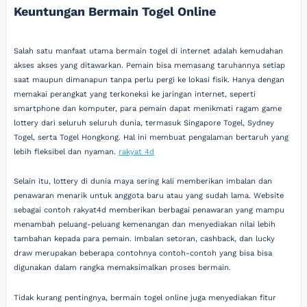
Keuntungan Bermain Togel Online
Salah satu manfaat utama bermain togel di internet adalah kemudahan
akses akses yang ditawarkan. Pemain bisa memasang taruhannya setiap
saat maupun dimanapun tanpa perlu pergi ke lokasi fisik. Hanya dengan
memakai perangkat yang terkoneksi ke jaringan internet, seperti
smartphone dan komputer, para pemain dapat menikmati ragam game
lottery dari seluruh seluruh dunia, termasuk Singapore Togel, Sydney
Togel, serta Togel Hongkong. Hal ini membuat pengalaman bertaruh yang
lebih fleksibel dan nyaman.
rakyat 4d
Selain itu, lottery di dunia maya sering kali memberikan imbalan dan
penawaran menarik untuk anggota baru atau yang sudah lama. Website
sebagai contoh rakyat4d memberikan berbagai penawaran yang mampu
menambah peluang-peluang kemenangan dan menyediakan nilai lebih
tambahan kepada para pemain. Imbalan setoran, cashback, dan lucky
draw merupakan beberapa contohnya contoh-contoh yang bisa bisa
digunakan dalam rangka memaksimalkan proses bermain.
Tidak kurang pentingnya, bermain togel online juga menyediakan fitur