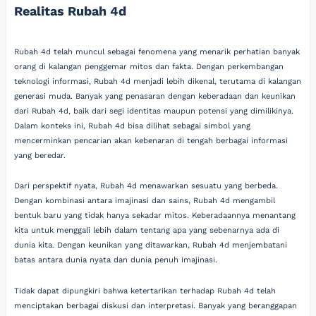
Realitas Rubah 4d
Rubah 4d telah muncul sebagai fenomena yang menarik perhatian banyak
orang di kalangan penggemar mitos dan fakta. Dengan perkembangan
teknologi informasi, Rubah 4d menjadi lebih dikenal, terutama di kalangan
generasi muda. Banyak yang penasaran dengan keberadaan dan keunikan
dari Rubah 4d, baik dari segi identitas maupun potensi yang dimilikinya.
Dalam konteks ini, Rubah 4d bisa dilihat sebagai simbol yang
mencerminkan pencarian akan kebenaran di tengah berbagai informasi
yang beredar.
Dari perspektif nyata, Rubah 4d menawarkan sesuatu yang berbeda.
Dengan kombinasi antara imajinasi dan sains, Rubah 4d mengambil
bentuk baru yang tidak hanya sekadar mitos. Keberadaannya menantang
kita untuk menggali lebih dalam tentang apa yang sebenarnya ada di
dunia kita. Dengan keunikan yang ditawarkan, Rubah 4d menjembatani
batas antara dunia nyata dan dunia penuh imajinasi.
Tidak dapat dipungkiri bahwa ketertarikan terhadap Rubah 4d telah
menciptakan berbagai diskusi dan interpretasi. Banyak yang beranggapan