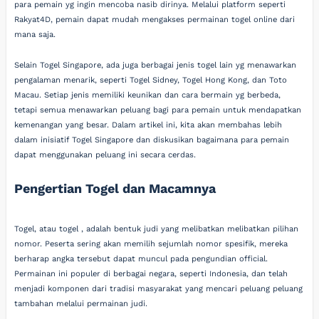
para pemain yg ingin mencoba nasib dirinya. Melalui platform seperti
Rakyat4D, pemain dapat mudah mengakses permainan togel online dari
mana saja.
Selain Togel Singapore, ada juga berbagai jenis togel lain yg menawarkan
pengalaman menarik, seperti Togel Sidney, Togel Hong Kong, dan Toto
Macau. Setiap jenis memiliki keunikan dan cara bermain yg berbeda,
tetapi semua menawarkan peluang bagi para pemain untuk mendapatkan
kemenangan yang besar. Dalam artikel ini, kita akan membahas lebih
dalam inisiatif Togel Singapore dan diskusikan bagaimana para pemain
dapat menggunakan peluang ini secara cerdas.
Pengertian Togel dan Macamnya
Togel, atau togel , adalah bentuk judi yang melibatkan melibatkan pilihan
nomor. Peserta sering akan memilih sejumlah nomor spesifik, mereka
berharap angka tersebut dapat muncul pada pengundian official.
Permainan ini populer di berbagai negara, seperti Indonesia, dan telah
menjadi komponen dari tradisi masyarakat yang mencari peluang peluang
tambahan melalui permainan judi.