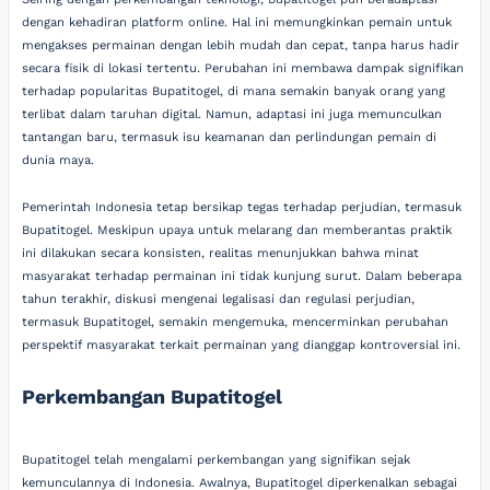
dengan kehadiran platform online. Hal ini memungkinkan pemain untuk
mengakses permainan dengan lebih mudah dan cepat, tanpa harus hadir
secara fisik di lokasi tertentu. Perubahan ini membawa dampak signifikan
terhadap popularitas Bupatitogel, di mana semakin banyak orang yang
terlibat dalam taruhan digital. Namun, adaptasi ini juga memunculkan
tantangan baru, termasuk isu keamanan dan perlindungan pemain di
dunia maya.
Pemerintah Indonesia tetap bersikap tegas terhadap perjudian, termasuk
Bupatitogel. Meskipun upaya untuk melarang dan memberantas praktik
ini dilakukan secara konsisten, realitas menunjukkan bahwa minat
masyarakat terhadap permainan ini tidak kunjung surut. Dalam beberapa
tahun terakhir, diskusi mengenai legalisasi dan regulasi perjudian,
termasuk Bupatitogel, semakin mengemuka, mencerminkan perubahan
perspektif masyarakat terkait permainan yang dianggap kontroversial ini.
Perkembangan Bupatitogel
Bupatitogel telah mengalami perkembangan yang signifikan sejak
kemunculannya di Indonesia. Awalnya, Bupatitogel diperkenalkan sebagai