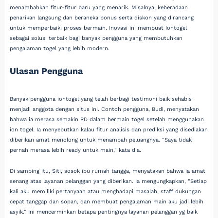
menambahkan fitur-fitur baru yang menarik. Misalnya, keberadaan
penarikan langsung dan beraneka bonus serta diskon yang dirancang
untuk memperbaiki proses bermain. Inovasi ini membuat Iontogel
sebagai solusi terbaik bagi banyak pengguna yang membutuhkan
pengalaman togel yang lebih modern.
Ulasan Pengguna
Banyak pengguna iontogel yang telah berbagi testimoni baik sehabis
menjadi anggota dengan situs ini. Contoh pengguna, Budi, menyatakan
bahwa ia merasa semakin PD dalam bermain togel setelah menggunakan
ion togel. Ia menyebutkan kalau fitur analisis dan prediksi yang disediakan
diberikan amat menolong untuk menambah peluangnya. "Saya tidak
pernah merasa lebih ready untuk main," kata dia.
Di samping itu, Siti, sosok ibu rumah tangga, menyatakan bahwa ia amat
senang atas layanan pelanggan yang diberikan. Ia mengungkapkan, "Setiap
kali aku memiliki pertanyaan atau menghadapi masalah, staff dukungan
cepat tanggap dan sopan, dan membuat pengalaman main aku jadi lebih
asyik." Ini mencerminkan betapa pentingnya layanan pelanggan yg baik