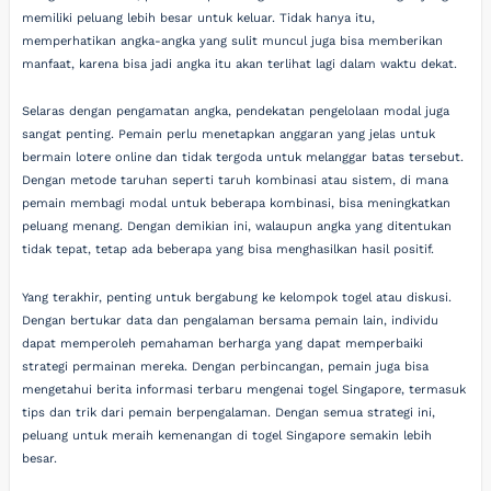
memiliki peluang lebih besar untuk keluar. Tidak hanya itu,
memperhatikan angka-angka yang sulit muncul juga bisa memberikan
manfaat, karena bisa jadi angka itu akan terlihat lagi dalam waktu dekat.
Selaras dengan pengamatan angka, pendekatan pengelolaan modal juga
sangat penting. Pemain perlu menetapkan anggaran yang jelas untuk
bermain lotere online dan tidak tergoda untuk melanggar batas tersebut.
Dengan metode taruhan seperti taruh kombinasi atau sistem, di mana
pemain membagi modal untuk beberapa kombinasi, bisa meningkatkan
peluang menang. Dengan demikian ini, walaupun angka yang ditentukan
tidak tepat, tetap ada beberapa yang bisa menghasilkan hasil positif.
Yang terakhir, penting untuk bergabung ke kelompok togel atau diskusi.
Dengan bertukar data dan pengalaman bersama pemain lain, individu
dapat memperoleh pemahaman berharga yang dapat memperbaiki
strategi permainan mereka. Dengan perbincangan, pemain juga bisa
mengetahui berita informasi terbaru mengenai togel Singapore, termasuk
tips dan trik dari pemain berpengalaman. Dengan semua strategi ini,
peluang untuk meraih kemenangan di togel Singapore semakin lebih
besar.