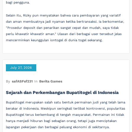
bagi pengguna.
Selain itu, Rizky pun menyatakan bahwa cara pembayaran yang variatif
dan aman membuatnya jadi nyaman ketika bertransaksi. Ia berkomentar,
"Prosedur deposit dan penarikan sangat cepat dan mudah, saya tidak
perlu khawatir khawatir aman." Ulasan dari berbagai user tersebut jelas
mencerminkan keunggulan iontogel di dunia togel sekarang.
July 27, 2026
By
safASFsf231
In
Berita Games
Sejarah dan Perkembangan Bupatitogel di Indonesia
Bupatitogel merupakan salah satu bentuk permainan judi yang telah lama
berakar di Indonesia. Meskipun seringkali terlibat kontroversi, popularitas
Bupatitogel terus berkembang di tengah masyarakat. Permainan ini tidak
hanya menjadi hiburan bagi sebagian orang, tetapi juga menciptakan
lapangan pekerjaan dan berbagai peluang ekonomi di sekitarnya.