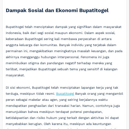
Dampak Sosial dan Ekonomi Bupatitogel
Bupatitogel telah menciptakan dampak yang signifikan dalam masyarakat
Indonesia, baik dari segi sosial maupun ekonomi. Dalam aspek sosial,
keberadaan Bupatitogel sering kali membawa perpecahan di antara
anggota keluarga dan komunitas. Banyak individu yang terjebak dalam
permainan ini, mengakibatkan meningkatnya masalah keuangan, dan pada
akhirnya mengganggu hubungan interpersonal. Fenomena ini juga
menimbulkan stigma dan pandangan negatif terhadap mereka yang
terlibat, menjadikan Bupatitogel sebuah tema yang sensitif di kalangan
masyarakat.
Di sisi ekonomi, Bupatitogel telah menciptakan lapangan kerja yang tak
terduga, meskipun tidak resmi.
Bupatitogel
Banyak orang yang mengambil
peran sebagai makelar atau agen, yang seiring berjalannya waktu
mendapatkan penghasilan dari transaksi harian. Namun, contohnya juga
menunjukkan bahwa meskipun terdapat potensi pendapatan,
ketidakpastian dan risiko hukum yang terkait dengan aktivitas ini dapat
menyebabkan kerugian. Oleh karena itu, meskipun ada keuntungan