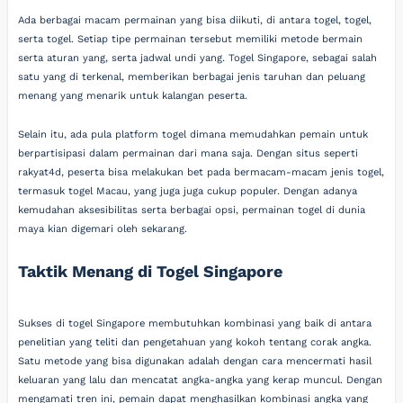
Ada berbagai macam permainan yang bisa diikuti, di antara togel, togel,
serta togel. Setiap tipe permainan tersebut memiliki metode bermain
serta aturan yang, serta jadwal undi yang. Togel Singapore, sebagai salah
satu yang di terkenal, memberikan berbagai jenis taruhan dan peluang
menang yang menarik untuk kalangan peserta.
Selain itu, ada pula platform togel dimana memudahkan pemain untuk
berpartisipasi dalam permainan dari mana saja. Dengan situs seperti
rakyat4d, peserta bisa melakukan bet pada bermacam-macam jenis togel,
termasuk togel Macau, yang juga juga cukup populer. Dengan adanya
kemudahan aksesibilitas serta berbagai opsi, permainan togel di dunia
maya kian digemari oleh sekarang.
Taktik Menang di Togel Singapore
Sukses di togel Singapore membutuhkan kombinasi yang baik di antara
penelitian yang teliti dan pengetahuan yang kokoh tentang corak angka.
Satu metode yang bisa digunakan adalah dengan cara mencermati hasil
keluaran yang lalu dan mencatat angka-angka yang kerap muncul. Dengan
mengamati tren ini, pemain dapat menghasilkan kombinasi angka yang