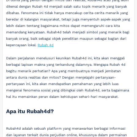
Di dunia yang penuh dengan mitos dan realitas, Rubah4d atau yang lebih
dikenal dengan Rubah 4d menjadi salah satu topik menarik yang banyak
dibahas. Fenomena ini tidak hanya mencakup cerita-cerita menarik yang
beredar di kalangan masyarakat, tetapi juga menyentuh aspek-aspek yang
lebih dalam tentang bagaimana mitos dapat memengaruhi cara kita
memandang kenyataan. Rubah4d telah menjadi simbol yang menarik bagi
banyak orang, baik sebagai objek penelitian maupun sebagai bagian dari
kepercayaan lokal.
Rubah 4d
Dalam perjalanan menelusuri keunikan Rubah4d ini, kita akan menggali
berbagai lapisan makna yang terkandung dalamnya. Mengapa Rubah 4d
begitu menarik perhatian? Apa yang membuatnya menjadi jembatan
antara dunia realitas dan mitos? Dengan menjelajahi pertanyaan-
pertanyaan ini, kita akan mendapatkan pemahaman yang lebih luas
mengenai fenomena sosial yang dibingkai oleh Rubah4d, serta bagaimana
hal itu memainkan peran dalam kehidupan sehari-hari masyarakat.
Apa itu Rubah4d?
Rubah4d adalah sebuah platform yang menawarkan berbagai informasi
dan layanan terkait dunia perjudian online, khususnya dalam permainan