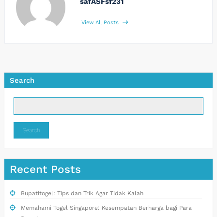
safASFsf231
View All Posts
Search
Search
Recent Posts
Bupatitogel: Tips dan Trik Agar Tidak Kalah
Memahami Togel Singapore: Kesempatan Berharga bagi Para