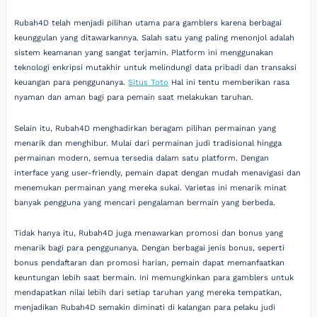
Rubah4D telah menjadi pilihan utama para gamblers karena berbagai
keunggulan yang ditawarkannya. Salah satu yang paling menonjol adalah
sistem keamanan yang sangat terjamin. Platform ini menggunakan
teknologi enkripsi mutakhir untuk melindungi data pribadi dan transaksi
keuangan para penggunanya.
Situs Toto
Hal ini tentu memberikan rasa
nyaman dan aman bagi para pemain saat melakukan taruhan.
Selain itu, Rubah4D menghadirkan beragam pilihan permainan yang
menarik dan menghibur. Mulai dari permainan judi tradisional hingga
permainan modern, semua tersedia dalam satu platform. Dengan
interface yang user-friendly, pemain dapat dengan mudah menavigasi dan
menemukan permainan yang mereka sukai. Varietas ini menarik minat
banyak pengguna yang mencari pengalaman bermain yang berbeda.
Tidak hanya itu, Rubah4D juga menawarkan promosi dan bonus yang
menarik bagi para penggunanya. Dengan berbagai jenis bonus, seperti
bonus pendaftaran dan promosi harian, pemain dapat memanfaatkan
keuntungan lebih saat bermain. Ini memungkinkan para gamblers untuk
mendapatkan nilai lebih dari setiap taruhan yang mereka tempatkan,
menjadikan Rubah4D semakin diminati di kalangan para pelaku judi