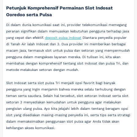
Petunjuk Komprehensif Permainan Slot Indosat
Ooredoo serta Pulsa
Di dalam dunia komunikasi saat ini, provider telekomunikasi memegang
peranan signifikan dalam memuaskan kebutuhan pengguna terhadap jasa
yang cepat dan efektif.
deposit pulsa indosat
Diantara penyedia populer
di Tanah Air ialah Indosat dan 3. Dua provider ini memberikan berbagai
macam jasa, termasuk slot untuk pulsa dan setoran yang mempermudah
pengguna dalam mengakses layanan mereka. Di tulisan ini, kita akan
membahas dengan komprehensif tentang slot Indosat dan pulsa Tri, dan
metode melakukan setoran dengan mudah.
Slot Indosat serta slot pulsa Tri menjadi opsi favorit bagi banyak
pengguna yang ingin menjamin bahwa mereka selalu terhubung dengan
teman serta saudara. Selain hal tersebut, slot setoran Indosat serta slot
setoran 3 menyediakan kemudahan untuk pengguna agar melakukan
pengisian ulang pulsa. Ayo kita jelajahi lebih dalam tentang beragam opsi
slot yang disediakan masing-masing penyedia ini, serta tips serta strategi
dalam memaksimalkan penggunaan slot pulsa agar Anda tidak akan
kehilangan akses komunikasi.