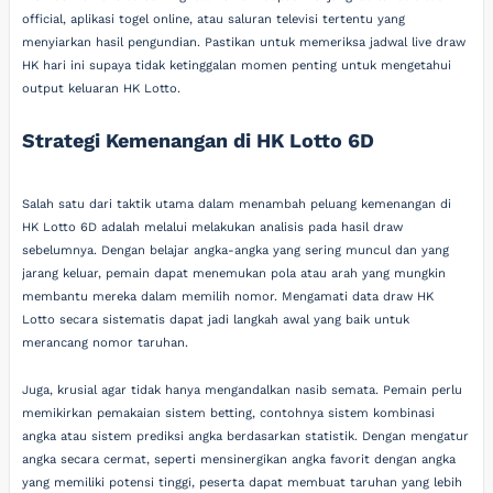
official, aplikasi togel online, atau saluran televisi tertentu yang
menyiarkan hasil pengundian. Pastikan untuk memeriksa jadwal live draw
HK hari ini supaya tidak ketinggalan momen penting untuk mengetahui
output keluaran HK Lotto.
Strategi Kemenangan di HK Lotto 6D
Salah satu dari taktik utama dalam menambah peluang kemenangan di
HK Lotto 6D adalah melalui melakukan analisis pada hasil draw
sebelumnya. Dengan belajar angka-angka yang sering muncul dan yang
jarang keluar, pemain dapat menemukan pola atau arah yang mungkin
membantu mereka dalam memilih nomor. Mengamati data draw HK
Lotto secara sistematis dapat jadi langkah awal yang baik untuk
merancang nomor taruhan.
Juga, krusial agar tidak hanya mengandalkan nasib semata. Pemain perlu
memikirkan pemakaian sistem betting, contohnya sistem kombinasi
angka atau sistem prediksi angka berdasarkan statistik. Dengan mengatur
angka secara cermat, seperti mensinergikan angka favorit dengan angka
yang memiliki potensi tinggi, peserta dapat membuat taruhan yang lebih