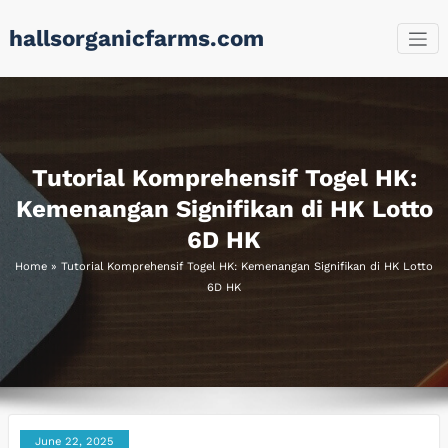
Skip
hallsorganicfarms.com
to
content
Tutorial Komprehensif Togel HK:
Kemenangan Signifikan di HK Lotto
6D HK
Home
»
Tutorial Komprehensif Togel HK: Kemenangan Signifikan di HK Lotto
6D HK
June 22, 2025