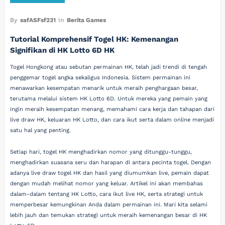
By
safASFsf231
In
Berita Games
Tutorial Komprehensif Togel HK: Kemenangan
Signifikan di HK Lotto 6D HK
Togel Hongkong atau sebutan permainan HK, telah jadi trendi di tengah
penggemar togel angka sekaligus Indonesia. Sistem permainan ini
menawarkan kesempatan menarik untuk meraih penghargaan besar,
terutama melalui sistem HK Lotto 6D. Untuk mereka yang pemain yang
ingin meraih kesempatan menang, memahami cara kerja dan tahapan dari
live draw HK, keluaran HK Lotto, dan cara ikut serta dalam online menjadi
satu hal yang penting.
Setiap hari, togel HK menghadirkan nomor yang ditunggu-tunggu,
menghadirkan suasana seru dan harapan di antara pecinta togel. Dengan
adanya live draw togel HK dan hasil yang diumumkan live, pemain dapat
dengan mudah melihat nomor yang keluar. Artikel ini akan membahas
dalam-dalam tentang HK Lotto, cara ikut live HK, serta strategi untuk
memperbesar kemungkinan Anda dalam permainan ini. Mari kita selami
lebih jauh dan temukan strategi untuk meraih kemenangan besar di HK