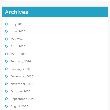
Archives
July 2026
June 2026
May 2026
April 2026
March 2026
February 2026
January 2026
December 2025
November 2025
October 2025
September 2025
August 2025