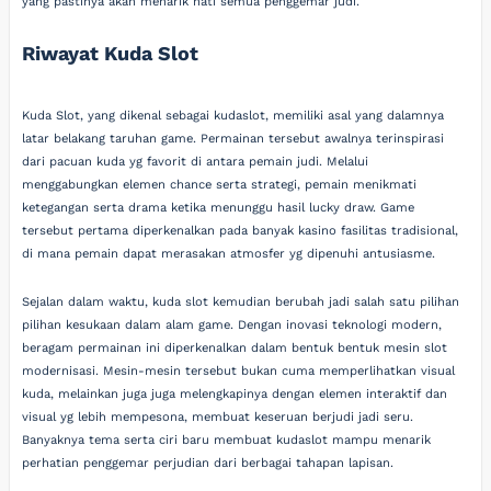
yang pastinya akan menarik hati semua penggemar judi.
Riwayat Kuda Slot
Kuda Slot, yang dikenal sebagai kudaslot, memiliki asal yang dalamnya
latar belakang taruhan game. Permainan tersebut awalnya terinspirasi
dari pacuan kuda yg favorit di antara pemain judi. Melalui
menggabungkan elemen chance serta strategi, pemain menikmati
ketegangan serta drama ketika menunggu hasil lucky draw. Game
tersebut pertama diperkenalkan pada banyak kasino fasilitas tradisional,
di mana pemain dapat merasakan atmosfer yg dipenuhi antusiasme.
Sejalan dalam waktu, kuda slot kemudian berubah jadi salah satu pilihan
pilihan kesukaan dalam alam game. Dengan inovasi teknologi modern,
beragam permainan ini diperkenalkan dalam bentuk bentuk mesin slot
modernisasi. Mesin-mesin tersebut bukan cuma memperlihatkan visual
kuda, melainkan juga juga melengkapinya dengan elemen interaktif dan
visual yg lebih mempesona, membuat keseruan berjudi jadi seru.
Banyaknya tema serta ciri baru membuat kudaslot mampu menarik
perhatian penggemar perjudian dari berbagai tahapan lapisan.