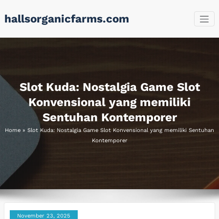
Skip
hallsorganicfarms.com
to
content
Slot Kuda: Nostalgia Game Slot
Konvensional yang memiliki
Sentuhan Kontemporer
Home
»
Slot Kuda: Nostalgia Game Slot Konvensional yang memiliki Sentuhan
Kontemporer
November 23, 2025