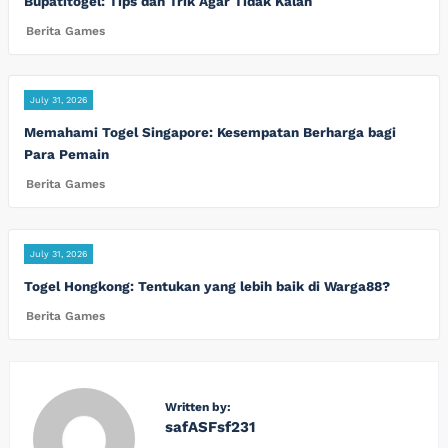
Bupatitogel: Tips dan Trik Agar Tidak Kalah
Berita Games
July 31, 2026
Memahami Togel Singapore: Kesempatan Berharga bagi
Para Pemain
Berita Games
July 31, 2026
Togel Hongkong: Tentukan yang lebih baik di Warga88?
Berita Games
Written by:
safASFsf231