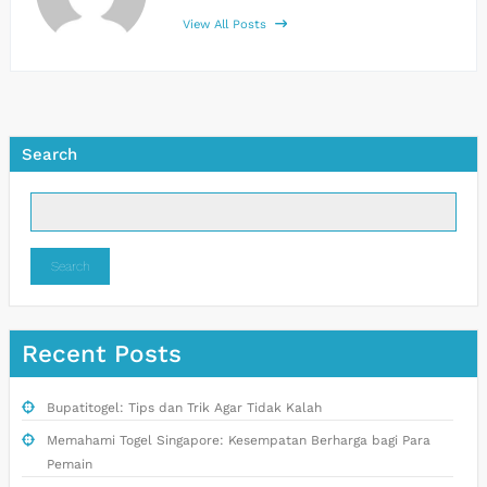
View All Posts
Search
Search
Recent Posts
Bupatitogel: Tips dan Trik Agar Tidak Kalah
Memahami Togel Singapore: Kesempatan Berharga bagi Para
Pemain