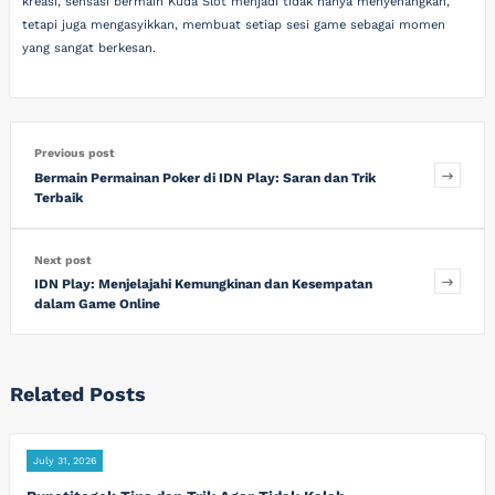
kreasi, sensasi bermain Kuda Slot menjadi tidak hanya menyenangkan,
tetapi juga mengasyikkan, membuat setiap sesi game sebagai momen
yang sangat berkesan.
Previous post
Bermain Permainan Poker di IDN Play: Saran dan Trik
Terbaik
Next post
IDN Play: Menjelajahi Kemungkinan dan Kesempatan
dalam Game Online
Related Posts
July 31, 2026