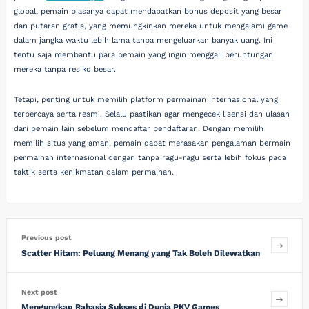
global, pemain biasanya dapat mendapatkan bonus deposit yang besar
dan putaran gratis, yang memungkinkan mereka untuk mengalami game
dalam jangka waktu lebih lama tanpa mengeluarkan banyak uang. Ini
tentu saja membantu para pemain yang ingin menggali peruntungan
mereka tanpa resiko besar.
Tetapi, penting untuk memilih platform permainan internasional yang
terpercaya serta resmi. Selalu pastikan agar mengecek lisensi dan ulasan
dari pemain lain sebelum mendaftar pendaftaran. Dengan memilih
memilih situs yang aman, pemain dapat merasakan pengalaman bermain
permainan internasional dengan tanpa ragu-ragu serta lebih fokus pada
taktik serta kenikmatan dalam permainan.
Previous post
Scatter Hitam: Peluang Menang yang Tak Boleh Dilewatkan
Next post
Mengungkap Rahasia Sukses di Dunia PKV Games