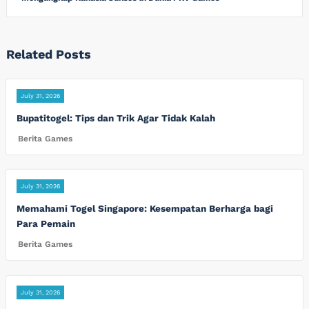
Related Posts
July 31, 2026
Bupatitogel: Tips dan Trik Agar Tidak Kalah
Berita Games
July 31, 2026
Memahami Togel Singapore: Kesempatan Berharga bagi
Para Pemain
Berita Games
July 31, 2026