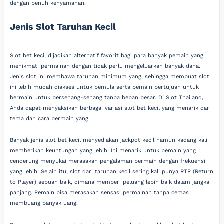
dengan penuh kenyamanan.
Jenis Slot Taruhan Kecil
Slot bet kecil dijadikan alternatif favorit bagi para banyak pemain yang
menikmati permainan dengan tidak perlu mengeluarkan banyak dana.
Jenis slot ini membawa taruhan minimum yang, sehingga membuat slot
ini lebih mudah diakses untuk pemula serta pemain bertujuan untuk
bermain untuk bersenang-senang tanpa beban besar. Di Slot Thailand,
Anda dapat menyaksikan berbagai variasi slot bet kecil yang menarik dari
tema dan cara bermain yang.
Banyak jenis slot bet kecil menyediakan jackpot kecil namun kadang kali
memberikan keuntungan yang lebih. Ini menarik untuk pemain yang
cenderung menyukai merasakan pengalaman bermain dengan frekuensi
yang lebih. Selain itu, slot dari taruhan kecil sering kali punya RTP (Return
to Player) sebuah baik, dimana memberi peluang lebih baik dalam jangka
panjang. Pemain bisa merasakan sensasi permainan tanpa cemas
membuang banyak uang.