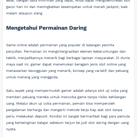
lebar. Dengan data informasi yang tepat, Anda dapat mengidentifikasi slot
gacor hari ini dan meningkatkan kesempatan untuk meraih jackpot, baik
malam ataupun siang.
Mengetahui Permainan Daring
Game online adalah permainan yang populer di kalangan pecinta
perjudian. Permainan ini mengintergrasikan elemen keberuntungan dan
taktik, menjadikannya menarik bagi berbagai lapisan masyarakat. Di dunia
maya saat ini, gamer dapat menemukan beragam jenis slot online yang
menawarkan keunggulan yang menarik, konsep yang variatif, dan peluang
untuk menang yang menggoda.
Satu aspek yang mempermudah gamer adalah adanya slot uji coba yang
memberi peluang mereka untuk mencoba game tanpa risiko kehilangan
uang. Melalui akun uji coba permainan, pemain bisa memperoleh
pengalaman berharga dan mengerti metode kerja tiap alat slot tanpa
perlu melakukan deposit. Kondisi ini sangat bermanfaat bagi para pemula
yang berkeinginan belajar sebelum terjun ke judi slot daring dengan uang
nyata.