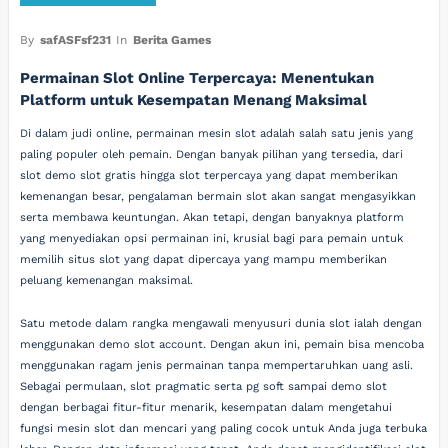
By
safASFsf231
In
Berita Games
Permainan Slot Online Terpercaya: Menentukan
Platform untuk Kesempatan Menang Maksimal
Di dalam judi online, permainan mesin slot adalah salah satu jenis yang
paling populer oleh pemain. Dengan banyak pilihan yang tersedia, dari
slot demo slot gratis hingga slot terpercaya yang dapat memberikan
kemenangan besar, pengalaman bermain slot akan sangat mengasyikkan
serta membawa keuntungan. Akan tetapi, dengan banyaknya platform
yang menyediakan opsi permainan ini, krusial bagi para pemain untuk
memilih situs slot yang dapat dipercaya yang mampu memberikan
peluang kemenangan maksimal.
Satu metode dalam rangka mengawali menyusuri dunia slot ialah dengan
menggunakan demo slot account. Dengan akun ini, pemain bisa mencoba
menggunakan ragam jenis permainan tanpa mempertaruhkan uang asli.
Sebagai permulaan, slot pragmatic serta pg soft sampai demo slot
dengan berbagai fitur-fitur menarik, kesempatan dalam mengetahui
fungsi mesin slot dan mencari yang paling cocok untuk Anda juga terbuka