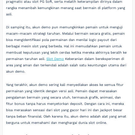
pragmatic atau slot PG Soft, serta melatih keterampilan dirinya dalam
rangka menambah kemungkinan menang saat bermain di platform yang
asli.
Di samping itu, akun demo pun memungkinkan pemain untuk menguji
macam-macam strategi taruhan. Melalui bermain secara gratis, pemain
bisa mengidentifikasi pola permainan dan menilai logic payout dari
berbagai mesin slot yang berbeda. Hal ini memudahkan pemain untuk
membuat keputusan yang lebih cerdas ketika mereka akhirnya beralih ke
permainan taruhan asli.
Slot Demo
Keberanian dalam bereksperimen di
area yang aman dan terkendali adalah salah satu keuntungan utama dari
akun demo.
Yang terakhir, akun demo sering kali menyediakan akses ke semua fitur
permainan yang identik dengan versi asli. Pemain dapat merasakan
pengalaman bermain yang secara utuh, termasuk grafik, animasi, dan
fitur bonus tanpa harus menyetorkan deposit. Dengan cara ini, mereka
bisa merasakan sensasi dari slot yang gacor hari ini dan jackpot besar
tanpa beban finansial. Oleh karena itu, akun demo adalah alat yang amat
berguna untuk memahami dan menghargai dunia slot online.