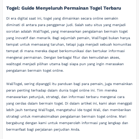
Togel: Guide Menyeluruh Permainan Togel Terbaru
Di era digital saat ini, togel yang dimainkan secara online semakin
diminati di antara para penggemar judi. Salah satu situs yang menjadi
sorotan adalah WaliTogel, yang menawarkan pengalaman bermain togel
yang inovatif dan menarik. Bagi sejumlah pemain, WaliTogel bukan hanya
tempat untuk memasang taruhan, tetapi juga menjadi sebuah komunitas
tempat di mana mereka dapat berkomunikasi dan bertukar informasi
mengenai permainan. Dengan berbagai fitur dan kemudahan akses,
walitogel menjadi pilihan utama bagi siapa pun yang ingin merasakan
pengalaman bermain togel online.
WaliTogel, sering dipanggil itu panduan bagi para pemain, juga memainkan
peran penting terhadap dalam dunia togel online ini. Tim mereka
menawarkan petunjuk, strategi, dan informasi terbaru mengenai cara
yang cerdas dalam bermain togel. Di dalam artikel ini, kami akan menggali
lebih jauh tentang WaliTogel, mengetahui ide togel Wali, dan memberikan
strategi untuk memaksimalkan pengalaman bermain togel online. Mari
bergabung dengan kami untuk memperoleh informasi yang lengkap dan
bermanfaat bagi perjalanan perjudian Anda.