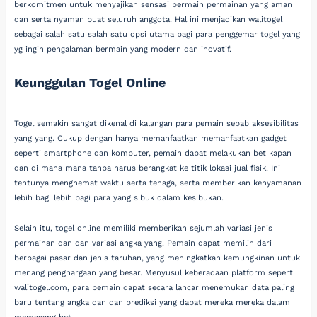
berkomitmen untuk menyajikan sensasi bermain permainan yang aman
dan serta nyaman buat seluruh anggota. Hal ini menjadikan walitogel
sebagai salah satu salah satu opsi utama bagi para penggemar togel yang
yg ingin pengalaman bermain yang modern dan inovatif.
Keunggulan Togel Online
Togel semakin sangat dikenal di kalangan para pemain sebab aksesibilitas
yang yang. Cukup dengan hanya memanfaatkan memanfaatkan gadget
seperti smartphone dan komputer, pemain dapat melakukan bet kapan
dan di mana mana tanpa harus berangkat ke titik lokasi jual fisik. Ini
tentunya menghemat waktu serta tenaga, serta memberikan kenyamanan
lebih bagi lebih bagi para yang sibuk dalam kesibukan.
Selain itu, togel online memiliki memberikan sejumlah variasi jenis
permainan dan dan variasi angka yang. Pemain dapat memilih dari
berbagai pasar dan jenis taruhan, yang meningkatkan kemungkinan untuk
menang penghargaan yang besar. Menyusul keberadaan platform seperti
walitogel.com, para pemain dapat secara lancar menemukan data paling
baru tentang angka dan dan prediksi yang dapat mereka mereka dalam