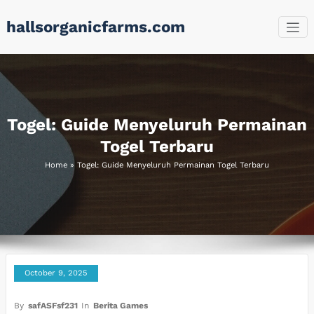
Skip
hallsorganicfarms.com
to
content
Togel: Guide Menyeluruh Permainan
Togel Terbaru
Home
»
Togel: Guide Menyeluruh Permainan Togel Terbaru
October 9, 2025
By
safASFsf231
In
Berita Games