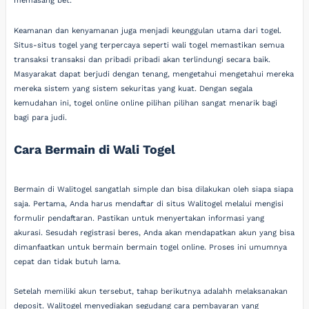
memasang bet.
Keamanan dan kenyamanan juga menjadi keunggulan utama dari togel.
Situs-situs togel yang terpercaya seperti wali togel memastikan semua
transaksi transaksi dan pribadi pribadi akan terlindungi secara baik.
Masyarakat dapat berjudi dengan tenang, mengetahui mengetahui mereka
mereka sistem yang sistem sekuritas yang kuat. Dengan segala
kemudahan ini, togel online online pilihan pilihan sangat menarik bagi
bagi para judi.
Cara Bermain di Wali Togel
Bermain di Walitogel sangatlah simple dan bisa dilakukan oleh siapa siapa
saja. Pertama, Anda harus mendaftar di situs Walitogel melalui mengisi
formulir pendaftaran. Pastikan untuk menyertakan informasi yang
akurasi. Sesudah registrasi beres, Anda akan mendapatkan akun yang bisa
dimanfaatkan untuk bermain bermain togel online. Proses ini umumnya
cepat dan tidak butuh lama.
Setelah memiliki akun tersebut, tahap berikutnya adalahh melaksanakan
deposit. Walitogel menyediakan segudang cara pembayaran yang