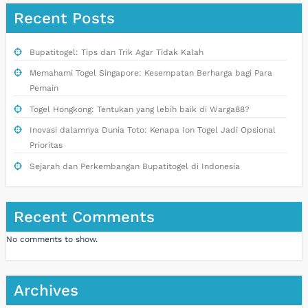
Recent Posts
Bupatitogel: Tips dan Trik Agar Tidak Kalah
Memahami Togel Singapore: Kesempatan Berharga bagi Para
Pemain
Togel Hongkong: Tentukan yang lebih baik di Warga88?
Inovasi dalamnya Dunia Toto: Kenapa Ion Togel Jadi Opsional
Prioritas
Sejarah dan Perkembangan Bupatitogel di Indonesia
Recent Comments
No comments to show.
Archives