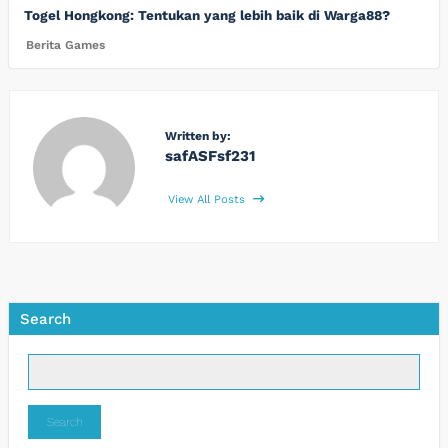
Togel Hongkong: Tentukan yang lebih baik di Warga88?
Berita Games
Written by:
safASFsf231
View All Posts
Search
Search