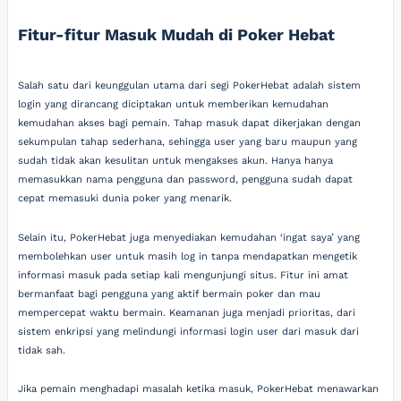
Fitur-fitur Masuk Mudah di Poker Hebat
Salah satu dari keunggulan utama dari segi PokerHebat adalah sistem
login yang dirancang diciptakan untuk memberikan kemudahan
kemudahan akses bagi pemain. Tahap masuk dapat dikerjakan dengan
sekumpulan tahap sederhana, sehingga user yang baru maupun yang
sudah tidak akan kesulitan untuk mengakses akun. Hanya hanya
memasukkan nama pengguna dan password, pengguna sudah dapat
cepat memasuki dunia poker yang menarik.
Selain itu, PokerHebat juga menyediakan kemudahan ‘ingat saya’ yang
membolehkan user untuk masih log in tanpa mendapatkan mengetik
informasi masuk pada setiap kali mengunjungi situs. Fitur ini amat
bermanfaat bagi pengguna yang aktif bermain poker dan mau
mempercepat waktu bermain. Keamanan juga menjadi prioritas, dari
sistem enkripsi yang melindungi informasi login user dari masuk dari
tidak sah.
Jika pemain menghadapi masalah ketika masuk, PokerHebat menawarkan