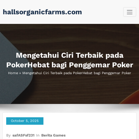
Skip
hallsorganicfarms.com
to
content
Mengetahui Ciri Terbaik pada
PokerHebat bagi Penggemar Poker
Home
»
Mengetahui Ciri Terbaik pada PokerHebat bagi Penggemar Poker
October 5, 2025
By
safASFsf231
In
Berita Games