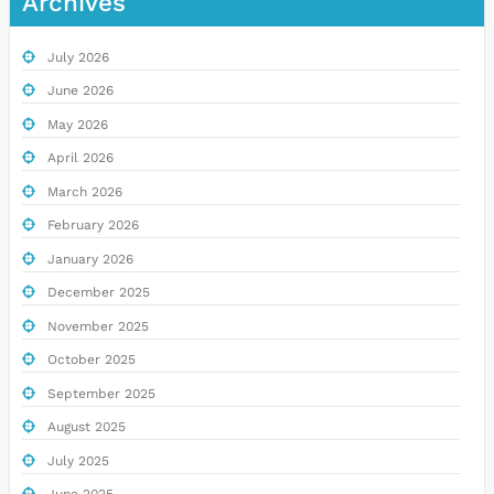
Archives
July 2026
June 2026
May 2026
April 2026
March 2026
February 2026
January 2026
December 2025
November 2025
October 2025
September 2025
August 2025
July 2025