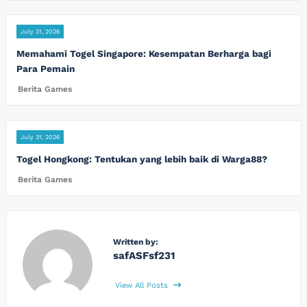
July 31, 2026
Memahami Togel Singapore: Kesempatan Berharga bagi
Para Pemain
Berita Games
July 31, 2026
Togel Hongkong: Tentukan yang lebih baik di Warga88?
Berita Games
Written by:
safASFsf231
View All Posts