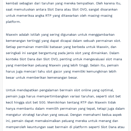
kembali sebagian dari taruhan yang mereka tempatkan. Oleh karena itu,
saat memutuskan antara Slot Dana atau Slot OVO, sangat disarankan
untuk memeriksa angka RTP yang ditawarkan oleh masing-masing
platform.
Maxwin adalah istilah yang sering digunakan untuk menggambarkan
kemenangan tertinggi yang dapat dicapai dalam sebuah permainan slot.
Setiap permainan memiliki batasan yang berbeda untuk Maxwin, dan
seringkali ini sangat bergantung pada jenis slot yang dimainkan. Dalam
konteks Slot Dana dan Slot OVO, penting untuk mengevaluasi slot mana
yang memberikan peluang Maxwin yang lebih tinggi. Selain itu, pemain
harus juga mencari tahu slot gacor yang memiliki kemungkinan lebih
besar untuk memberikan kemenangan besar.
Untuk mendapatkan pengalaman bermain slot online yang optimal,
pemain juga harus mempertimbangkan variasi taruhan, seperti slot bet
kecil hingga slot bet 500. Memikirkan tentang RTP dan Maxwin tidak
hanya membantu dalam memilih permainan yang tepat, tetapi juga dalam
mengatur strategi taruhan yang sesuai. Dengan memahami kedua aspek
ini, pemain dapat memaksimalkan peluang mereka untuk menang dan
memperoleh keuntungan saat bermain di platform seperti Slot Dana atau