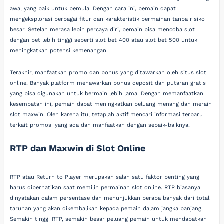
awal yang baik untuk pemula. Dengan cara ini, pemain dapat
mengeksplorasi berbagai fitur dan karakteristik permainan tanpa risiko
besar. Setelah merasa lebih percaya diri, pemain bisa mencoba slot
dengan bet lebih tinggi seperti slot bet 400 atau slot bet 500 untuk
meningkatkan potensi kemenangan.
Terakhir, manfaatkan promo dan bonus yang ditawarkan oleh situs slot
online. Banyak platform menawarkan bonus deposit dan putaran gratis
yang bisa digunakan untuk bermain lebih lama. Dengan memanfaatkan
kesempatan ini, pemain dapat meningkatkan peluang menang dan meraih
slot maxwin. Oleh karena itu, tetaplah aktif mencari informasi terbaru
terkait promosi yang ada dan manfaatkan dengan sebaik-baiknya.
RTP dan Maxwin di Slot Online
RTP atau Return to Player merupakan salah satu faktor penting yang
harus diperhatikan saat memilih permainan slot online. RTP biasanya
dinyatakan dalam persentase dan menunjukkan berapa banyak dari total
taruhan yang akan dikembalikan kepada pemain dalam jangka panjang.
Semakin tinggi RTP, semakin besar peluang pemain untuk mendapatkan