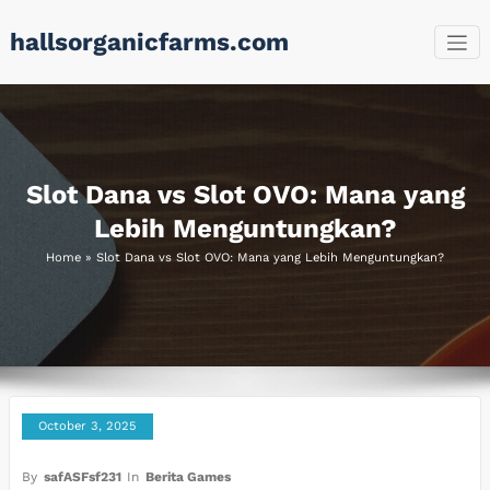
Skip
hallsorganicfarms.com
to
content
Slot Dana vs Slot OVO: Mana yang
Lebih Menguntungkan?
Home
»
Slot Dana vs Slot OVO: Mana yang Lebih Menguntungkan?
October 3, 2025
By
safASFsf231
In
Berita Games