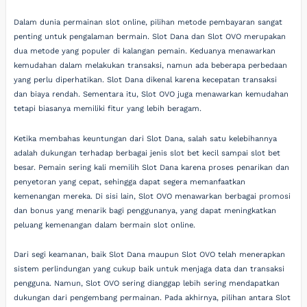
Dalam dunia permainan slot online, pilihan metode pembayaran sangat
penting untuk pengalaman bermain. Slot Dana dan Slot OVO merupakan
dua metode yang populer di kalangan pemain. Keduanya menawarkan
kemudahan dalam melakukan transaksi, namun ada beberapa perbedaan
yang perlu diperhatikan. Slot Dana dikenal karena kecepatan transaksi
dan biaya rendah. Sementara itu, Slot OVO juga menawarkan kemudahan
tetapi biasanya memiliki fitur yang lebih beragam.
Ketika membahas keuntungan dari Slot Dana, salah satu kelebihannya
adalah dukungan terhadap berbagai jenis slot bet kecil sampai slot bet
besar. Pemain sering kali memilih Slot Dana karena proses penarikan dan
penyetoran yang cepat, sehingga dapat segera memanfaatkan
kemenangan mereka. Di sisi lain, Slot OVO menawarkan berbagai promosi
dan bonus yang menarik bagi penggunanya, yang dapat meningkatkan
peluang kemenangan dalam bermain slot online.
Dari segi keamanan, baik Slot Dana maupun Slot OVO telah menerapkan
sistem perlindungan yang cukup baik untuk menjaga data dan transaksi
pengguna. Namun, Slot OVO sering dianggap lebih sering mendapatkan
dukungan dari pengembang permainan. Pada akhirnya, pilihan antara Slot