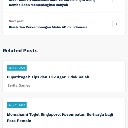
Kembali dan Memenangkan Banyak
Next post
Kisah dan Perkembangan Maha 4D di Indonesia
Related Posts
July 31, 2026
Bupatitogel: Tips dan Trik Agar Tidak Kalah
Berita Games
July 31, 2026
Memahami Togel Singapore: Kesempatan Berharga bagi
Para Pemain