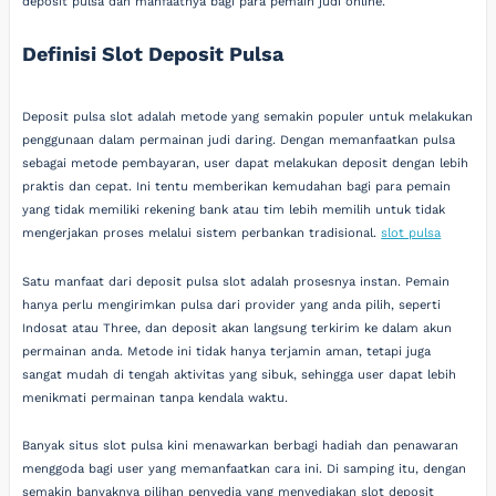
deposit pulsa dan manfaatnya bagi para pemain judi online.
Definisi Slot Deposit Pulsa
Deposit pulsa slot adalah metode yang semakin populer untuk melakukan
penggunaan dalam permainan judi daring. Dengan memanfaatkan pulsa
sebagai metode pembayaran, user dapat melakukan deposit dengan lebih
praktis dan cepat. Ini tentu memberikan kemudahan bagi para pemain
yang tidak memiliki rekening bank atau tim lebih memilih untuk tidak
mengerjakan proses melalui sistem perbankan tradisional.
slot pulsa
Satu manfaat dari deposit pulsa slot adalah prosesnya instan. Pemain
hanya perlu mengirimkan pulsa dari provider yang anda pilih, seperti
Indosat atau Three, dan deposit akan langsung terkirim ke dalam akun
permainan anda. Metode ini tidak hanya terjamin aman, tetapi juga
sangat mudah di tengah aktivitas yang sibuk, sehingga user dapat lebih
menikmati permainan tanpa kendala waktu.
Banyak situs slot pulsa kini menawarkan berbagi hadiah dan penawaran
menggoda bagi user yang memanfaatkan cara ini. Di samping itu, dengan
semakin banyaknya pilihan penyedia yang menyediakan slot deposit