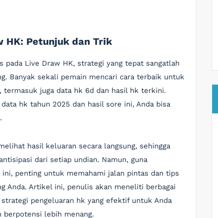
 HK: Petunjuk dan Trik
 pada Live Draw HK, strategi yang tepat sangatlah
. Banyak sekali pemain mencari cara terbaik untuk
termasuk juga data hk 6d dan hasil hk terkini.
data hk tahun 2025 dan hasil sore ini, Anda bisa
.
ihat hasil keluaran secara langsung, sehingga
tisipasi dari setiap undian. Namun, guna
ni, penting untuk memahami jalan pintas dan tips
nda. Artikel ini, penulis akan meneliti berbagai
trategi pengeluaran hk yang efektif untuk Anda
n berpotensi lebih menang.