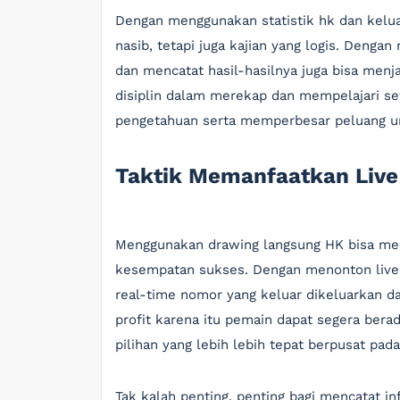
Dengan menggunakan statistik hk dan kelua
nasib, tetapi juga kajian yang logis. Dengan
dan mencatat hasil-hasilnya juga bisa menj
disiplin dalam merekap dan mempelajari se
pengetahuan serta memperbesar peluang un
Taktik Memanfaatkan Liv
Menggunakan drawing langsung HK bisa menj
kesempatan sukses. Dengan menonton live h
real-time nomor yang keluar dikeluarkan da
profit karena itu pemain dapat segera bera
pilihan yang lebih lebih tepat berpusat pada
Tak kalah penting, penting bagi mencatat i