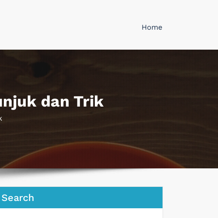
Home
njuk dan Trik
k
Search