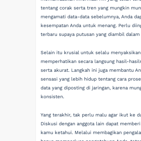
tentang corak serta tren yang mungkin mun
mengamati data-data sebelumnya, Anda dap
kesempatan Anda untuk menang. Perlu diing
terbaru supaya putusan yang diambil dalam 
Selain itu krusial untuk selalu menyaksika
memperhatikan secara langsung hasil-hasiln
serta akurat. Langkah ini juga membantu
sensasi yang lebih hidup tentang cara pros
data yang diposting di jaringan, karena mun
konsisten.
Yang terakhir, tak perlu malu agar ikut ke
Diskusi dengan anggota lain dapat member
kamu ketahui. Melalui membagikan pengalam