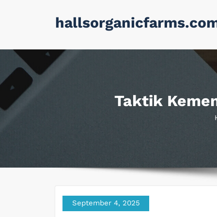
Skip
hallsorganicfarms.co
to
content
Taktik Kemen
September 4, 2025