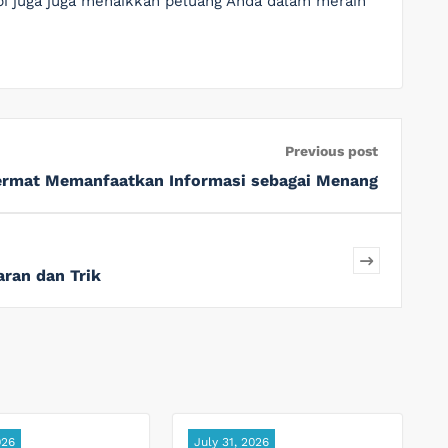
i juga juga menaikkan peluang Anda dalam meraih
Previous post
ermat Memanfaatkan Informasi sebagai Menang
aran dan Trik
026
July 31, 2026