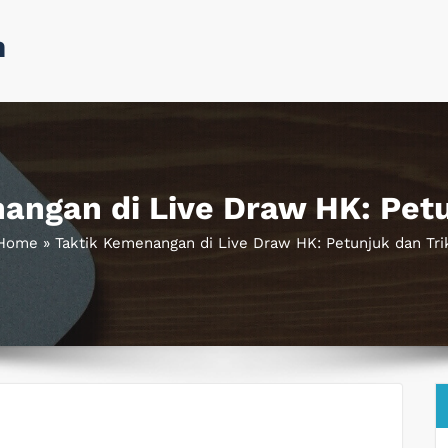
m
angan di Live Draw HK: Petu
Home
»
Taktik Kemenangan di Live Draw HK: Petunjuk dan Tri