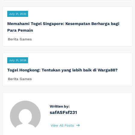
July 31, 2026
Memahami Togel Singapore: Kesempatan Berharga bagi
Para Pemain
Berita Games
July 31, 2026
Togel Hongkong: Tentukan yang lebih baik di Warga88?
Berita Games
Written by:
safASFsf231
View All Posts