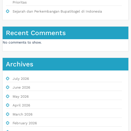
Prioritas
Sejarah dan Perkembangan Bupatitogel di Indonesia
Recent Comments
No comments to show.
Archives
July 2026
June 2026
May 2026
April 2026
March 2026
February 2026