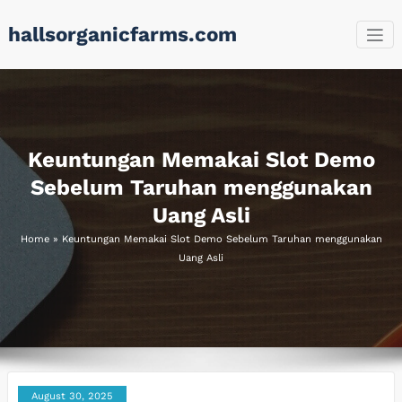
Skip
hallsorganicfarms.com
to
content
Keuntungan Memakai Slot Demo
Sebelum Taruhan menggunakan
Uang Asli
Home
»
Keuntungan Memakai Slot Demo Sebelum Taruhan menggunakan
Uang Asli
August 30, 2025