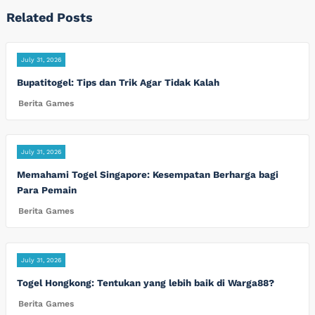
Related Posts
July 31, 2026
Bupatitogel: Tips dan Trik Agar Tidak Kalah
Berita Games
July 31, 2026
Memahami Togel Singapore: Kesempatan Berharga bagi
Para Pemain
Berita Games
July 31, 2026
Togel Hongkong: Tentukan yang lebih baik di Warga88?
Berita Games