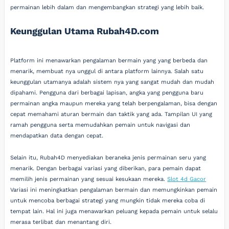
permainan lebih dalam dan mengembangkan strategi yang lebih baik.
Keunggulan Utama Rubah4D.com
Platform ini menawarkan pengalaman bermain yang yang berbeda dan
menarik, membuat nya unggul di antara platform lainnya. Salah satu
keunggulan utamanya adalah sistem nya yang sangat mudah dan mudah
dipahami. Pengguna dari berbagai lapisan, angka yang pengguna baru
permainan angka maupun mereka yang telah berpengalaman, bisa dengan
cepat memahami aturan bermain dan taktik yang ada. Tampilan UI yang
ramah pengguna serta memudahkan pemain untuk navigasi dan
mendapatkan data dengan cepat.
Selain itu, Rubah4D menyediakan beraneka jenis permainan seru yang
menarik. Dengan berbagai variasi yang diberikan, para pemain dapat
memilih jenis permainan yang sesuai kesukaan mereka.
Slot 4d Gacor
Variasi ini meningkatkan pengalaman bermain dan memungkinkan pemain
untuk mencoba berbagai strategi yang mungkin tidak mereka coba di
tempat lain. Hal ini juga menawarkan peluang kepada pemain untuk selalu
merasa terlibat dan menantang diri.