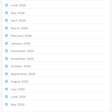
June 2026
May 2026
April 2026
March 2026
February 2026
January 2026
December 2025
November 2025
October 2025
September 2025
August 2025
July 2025
June 2025
May 2025