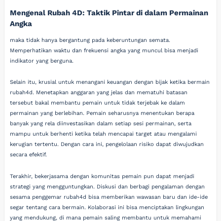
Mengenal Rubah 4D: Taktik Pintar di dalam Permainan
Angka
maka tidak hanya bergantung pada keberuntungan semata.
Memperhatikan waktu dan frekuensi angka yang muncul bisa menjadi
indikator yang berguna.
Selain itu, krusial untuk menangani keuangan dengan bijak ketika bermain
rubah4d. Menetapkan anggaran yang jelas dan mematuhi batasan
tersebut bakal membantu pemain untuk tidak terjebak ke dalam
permainan yang berlebihan. Pemain seharusnya menentukan berapa
banyak yang rela diinvestasikan dalam setiap sesi permainan, serta
mampu untuk berhenti ketika telah mencapai target atau mengalami
kerugian tertentu. Dengan cara ini, pengelolaan risiko dapat diwujudkan
secara efektif.
Terakhir, bekerjasama dengan komunitas pemain pun dapat menjadi
strategi yang mengguntungkan. Diskusi dan berbagi pengalaman dengan
sesama penggemar rubah4d bisa memberikan wawasan baru dan ide-ide
segar tentang cara bermain. Kolaborasi ini bisa menciptakan lingkungan
yang mendukung, di mana pemain saling membantu untuk memahami