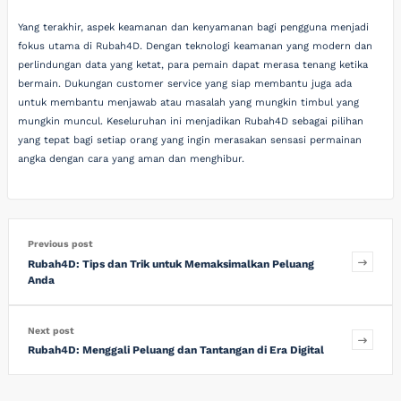
Yang terakhir, aspek keamanan dan kenyamanan bagi pengguna menjadi
fokus utama di Rubah4D. Dengan teknologi keamanan yang modern dan
perlindungan data yang ketat, para pemain dapat merasa tenang ketika
bermain. Dukungan customer service yang siap membantu juga ada
untuk membantu menjawab atau masalah yang mungkin timbul yang
mungkin muncul. Keseluruhan ini menjadikan Rubah4D sebagai pilihan
yang tepat bagi setiap orang yang ingin merasakan sensasi permainan
angka dengan cara yang aman dan menghibur.
Previous post
Rubah4D: Tips dan Trik untuk Memaksimalkan Peluang
Anda
Next post
Rubah4D: Menggali Peluang dan Tantangan di Era Digital