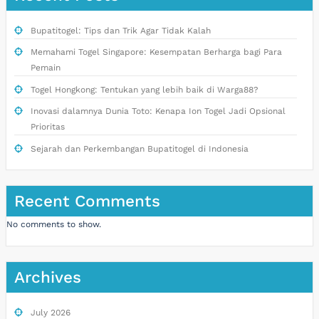
Bupatitogel: Tips dan Trik Agar Tidak Kalah
Memahami Togel Singapore: Kesempatan Berharga bagi Para
Pemain
Togel Hongkong: Tentukan yang lebih baik di Warga88?
Inovasi dalamnya Dunia Toto: Kenapa Ion Togel Jadi Opsional
Prioritas
Sejarah dan Perkembangan Bupatitogel di Indonesia
Recent Comments
No comments to show.
Archives
July 2026