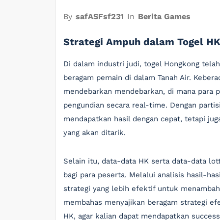
By
safASFsf231
In
Berita Games
Strategi Ampuh dalam Togel HK
Di dalam industri judi, togel Hongkong tela
beragam pemain di dalam Tanah Air. Kebera
mendebarkan mendebarkan, di mana para pe
pengundian secara real-time. Dengan partisi
mendapatkan hasil dengan cepat, tetapi ju
yang akan ditarik.
Selain itu, data-data HK serta data-data l
bagi para peserta. Melalui analisis hasil-
strategi yang lebih efektif untuk menambah
membahas menyajikan beragam strategi efek
HK, agar kalian dapat mendapatkan success