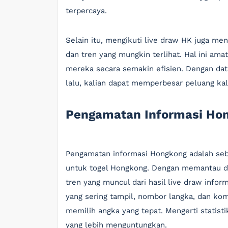
terpercaya.
Selain itu, mengikuti live draw HK juga m
dan tren yang mungkin terlihat. Hal ini ama
mereka secara semakin efisien. Dengan data
lalu, kalian dapat memperbesar peluang k
Pengamatan Informasi Ho
Pengamatan informasi Hongkong adalah sebu
untuk togel Hongkong. Dengan memantau da
tren yang muncul dari hasil live draw info
yang sering tampil, nombor langka, dan k
memilih angka yang tepat. Mengerti stati
yang lebih menguntungkan.