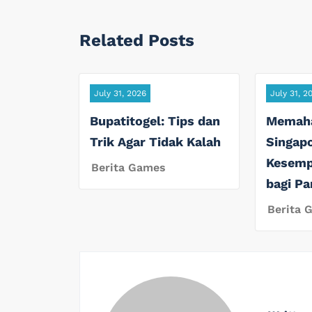
Related Posts
July 31, 2026
July 31, 2
Bupatitogel: Tips dan
Memaha
Trik Agar Tidak Kalah
Singapo
Kesemp
Berita Games
bagi P
Berita 