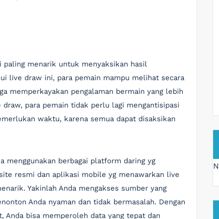
i paling menarik untuk menyaksikan hasil
ui live draw ini, para pemain mampu melihat secara
ngga memperkayakan pengalaman bermain yang lebih
 draw, para pemain tidak perlu lagi mengantisipasi
emerlukan waktu, karena semua dapat disaksikan
sa menggunakan berbagai platform daring yg
N
ite resmi dan aplikasi mobile yg menawarkan live
menarik. Yakinlah Anda mengakses sumber yang
enonton Anda nyaman dan tidak bermasalah. Dengan
t, Anda bisa memperoleh data yang tepat dan