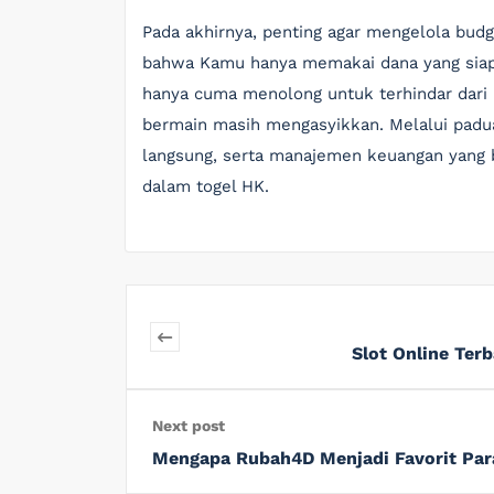
Pada akhirnya, penting agar mengelola budg
bahwa Kamu hanya memakai dana yang siap u
hanya cuma menolong untuk terhindar dari k
bermain masih mengasyikkan. Melalui padu
langsung, serta manajemen keuangan yang
dalam togel HK.
Slot Online Terb
Next post
Mengapa Rubah4D Menjadi Favorit Pa