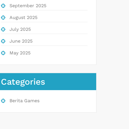
September 2025
August 2025
July 2025
June 2025
May 2025
Categories
Berita Games