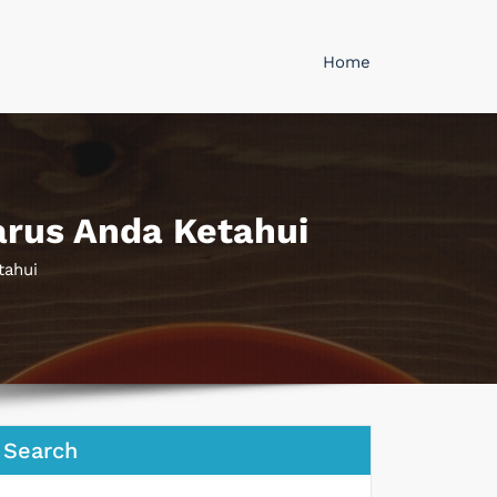
Home
arus Anda Ketahui
tahui
Search