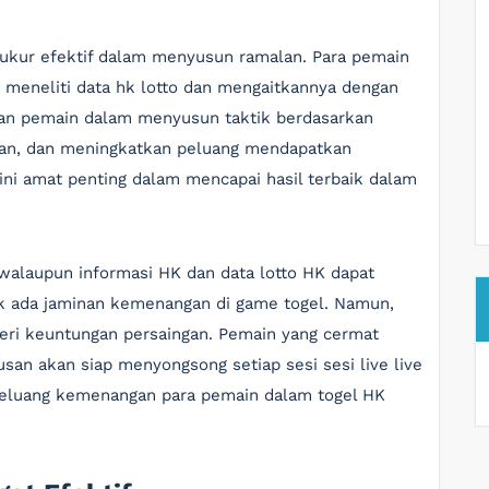
lak ukur efektif dalam menyusun ramalan. Para pemain
 meneliti data hk lotto dan mengaitkannya dengan
nkan pemain dalam menyusun taktik berdasarkan
tian, dan meningkatkan peluang mendapatkan
 ini amat penting dalam mencapai hasil terbaik dalam
 walaupun informasi HK dan data lotto HK dapat
k ada jaminan kemenangan di game togel. Namun,
beri keuntungan persaingan. Pemain yang cermat
usan akan siap menyongsong setiap sesi sesi live live
eluang kemenangan para pemain dalam togel HK