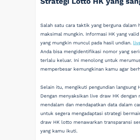
Strategi Lotto HK yang san
Salah satu cara taktik yang berguna dalam
maksimal mungkin. Informasi HK yang vali
yang mungkin muncul pada hasil undian.
liv
Anda bisa mengidentifikasi nomor yang ser
terlalu keluar. Ini menolong untuk merumu
memperbesar kemungkinan kamu agar berha
Selain itu, mengikuti pengundian langsung
Dengan menyaksikan live draw HK dengan re
mendalam dan mendapatkan data dalam car
untuk segera mengadaptasi strategi bermain
draw HK lotto menawarkan transparansi s
yang kamu ikuti.