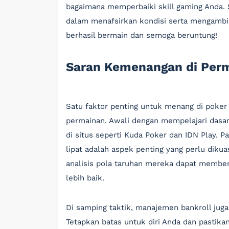
bagaimana memperbaiki skill gaming Anda. 
dalam menafsirkan kondisi serta mengambil
berhasil bermain dan semoga beruntung!
Saran Kemenangan di Perm
Satu faktor penting untuk menang di poker
permainan. Awali dengan mempelajari dasa
di situs seperti Kuda Poker dan IDN Play. 
lipat adalah aspek penting yang perlu dikua
analisis pola taruhan mereka dapat memb
lebih baik.
Di samping taktik, manajemen bankroll juga
Tetapkan batas untuk diri Anda dan pastik