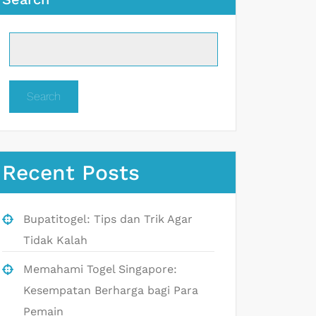
Search
Recent Posts
Bupatitogel: Tips dan Trik Agar
Tidak Kalah
Memahami Togel Singapore:
Kesempatan Berharga bagi Para
Pemain