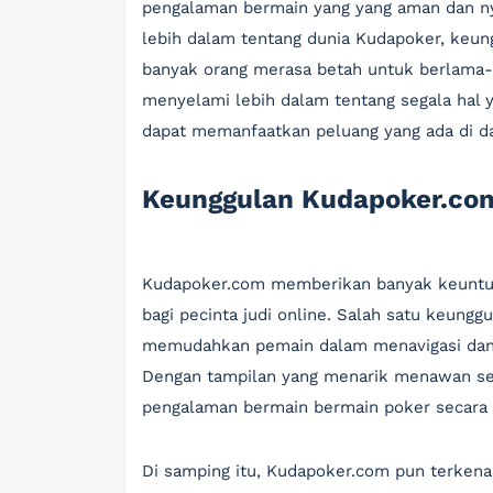
pengalaman bermain yang yang aman dan nya
lebih dalam tentang dunia Kudapoker, keun
banyak orang merasa betah untuk berlama-l
menyelami lebih dalam tentang segala hal
dapat memanfaatkan peluang yang ada di d
Keunggulan Kudapoker.co
Kudapoker.com memberikan banyak keuntun
bagi pecinta judi online. Salah satu keung
memudahkan pemain dalam menavigasi dan
Dengan tampilan yang menarik menawan ser
pengalaman bermain bermain poker secara
Di samping itu, Kudapoker.com pun terkenal