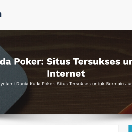
m
a Poker: Situs Tersukses u
Internet
yelami Dunia Kuda Poker: Situs Tersukses untuk Bermain Judi