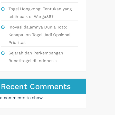
Togel Hongkong: Tentukan yang
lebih baik di Warga88?
Inovasi dalamnya Dunia Toto:
Kenapa Ion Togel Jadi Opsional
Prioritas
Sejarah dan Perkembangan
Bupatitogel di Indonesia
Recent Comments
o comments to show.