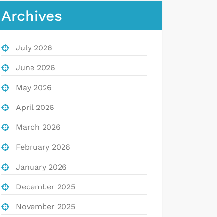
Archives
July 2026
June 2026
May 2026
April 2026
March 2026
February 2026
January 2026
December 2025
November 2025