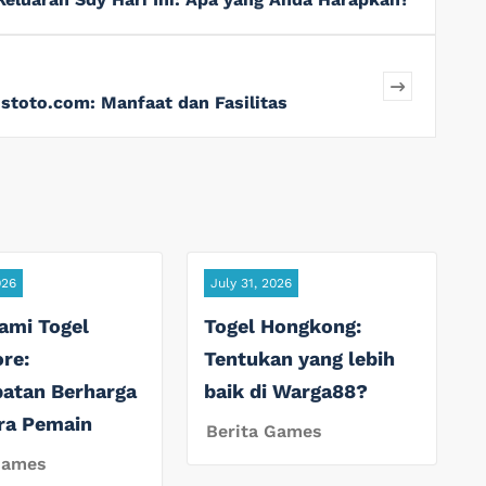
stoto.com: Manfaat dan Fasilitas
026
July 31, 2026
mi Togel
Togel Hongkong:
re:
Tentukan yang lebih
atan Berharga
baik di Warga88?
ara Pemain
Berita Games
Games