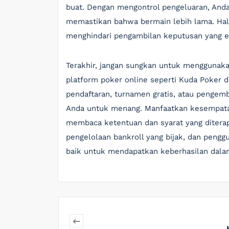
buat. Dengan mengontrol pengeluaran, And
memastikan bahwa bermain lebih lama. Hal
menghindari pengambilan keputusan yang e
Terakhir, jangan sungkan untuk menggunak
platform poker online seperti Kuda Poker 
pendaftaran, turnamen gratis, atau penge
Anda untuk menang. Manfaatkan kesempatan
membaca ketentuan dan syarat yang diterap
pengelolaan bankroll yang bijak, dan peng
baik untuk mendapatkan keberhasilan dalam