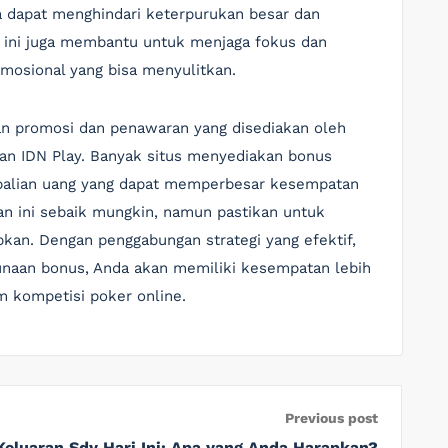
a dapat menghindari keterpurukan besar dan
 ini juga membantu untuk menjaga fokus dan
mosional yang bisa menyulitkan.
an promosi dan penawaran yang disediakan oleh
dan IDN Play. Banyak situs menyediakan bonus
mbalian uang yang dapat memperbesar kesempatan
 ini sebaik mungkin, namun pastikan untuk
kan. Dengan penggabungan strategi yang efektif,
gunaan bonus, Anda akan memiliki kesempatan lebih
 kompetisi poker online.
Previous post
Keluaran Sdy Hari Ini: Apa yang Anda Harapkan?