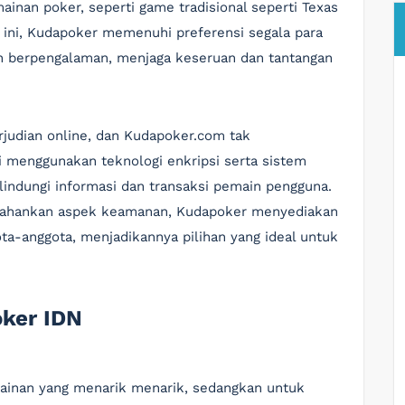
ainan poker, seperti game tradisional seperti Texas
ini, Kudapoker memenuhi preferensi segala para
ih berpengalaman, menjaga keseruan dan tantangan
judian online, dan Kudapoker.com tak
i menggunakan teknologi enkripsi serta sistem
ndungi informasi dan transaksi pemain pengguna.
tahankan aspek keamanan, Kudapoker menyediakan
ota-anggota, menjadikannya pilihan yang ideal untuk
ker IDN
ainan yang menarik menarik, sedangkan untuk