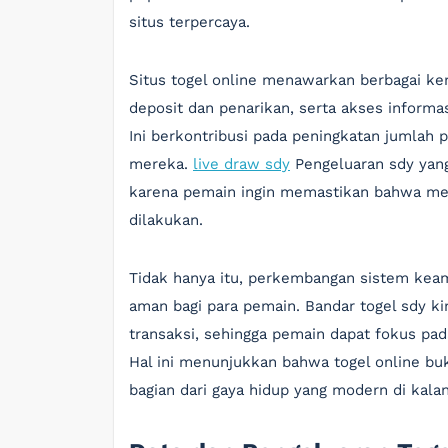
situs terpercaya.
Situs togel online menawarkan berbagai 
deposit dan penarikan, serta akses informas
Ini berkontribusi pada peningkatan jumlah
mereka.
live draw sdy
Pengeluaran sdy yang 
karena pemain ingin memastikan bahwa mer
dilakukan.
Tidak hanya itu, perkembangan sistem keam
aman bagi para pemain. Bandar togel sdy kin
transaksi, sehingga pemain dapat fokus pa
Hal ini menunjukkan bahwa togel online bu
bagian dari gaya hidup yang modern di kala