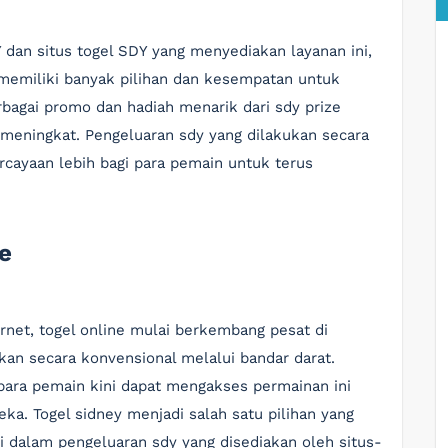
dan situs togel SDY yang menyediakan layanan ini,
 memiliki banyak pilihan dan kesempatan untuk
rbagai promo dan hadiah menarik dari sdy prize
meningkat. Pengeluaran sdy yang dilakukan secara
rcayaan lebih bagi para pemain untuk terus
e
rnet, togel online mulai berkembang pesat di
nkan secara konvensional melalui bandar darat.
para pemain kini dapat mengakses permainan ini
a. Togel sidney menjadi salah satu pilihan yang
i dalam pengeluaran sdy yang disediakan oleh situs-