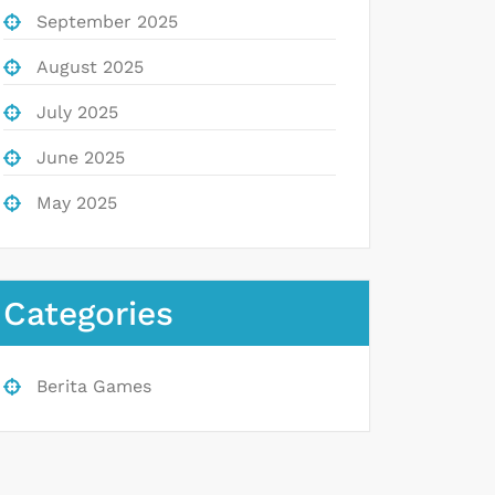
September 2025
August 2025
July 2025
June 2025
May 2025
Categories
Berita Games