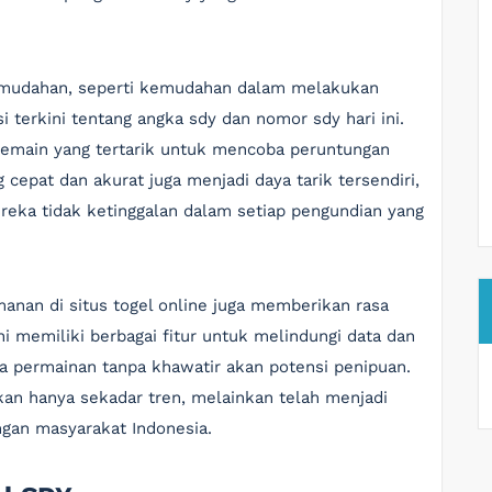
kemudahan, seperti kemudahan dalam melakukan
i terkini tentang angka sdy dan nomor sdy hari ini.
 pemain yang tertarik untuk mencoba peruntungan
cepat dan akurat juga menjadi daya tarik tersendiri,
eka tidak ketinggalan dalam setiap pengundian yang
anan di situs togel online juga memberikan rasa
i memiliki berbagai fitur untuk melindungi data dan
da permainan tanpa khawatir akan potensi penipuan.
kan hanya sekadar tren, melainkan telah menjadi
ngan masyarakat Indonesia.