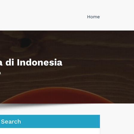
Home
 di Indonesia
a
Search