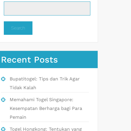
Search
Recent Posts
Bupatitogel: Tips dan Trik Agar
Tidak Kalah
Memahami Togel Singapore:
Kesempatan Berharga bagi Para
Pemain
Togel Hongkong: Tentukan yang