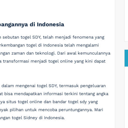
bangannya di Indonesia
an sebutan togel SDY, telah menjadi fenomena yang
erkembangan togel di Indonesia telah mengalami
ngan zaman dan teknologi. Dari awal kemunculannya
 transformasi menjadi togel online yang kini dapat
ih dalam mengenai togel SDY, termasuk pengeluaran
t bisa mendapatkan informasi terkini tentang angka
ya situs togel online dan bandar togel sdy yang
nyak pilihan untuk mencoba peruntungannya. Mari
ngan togel Sidney di Indonesia.