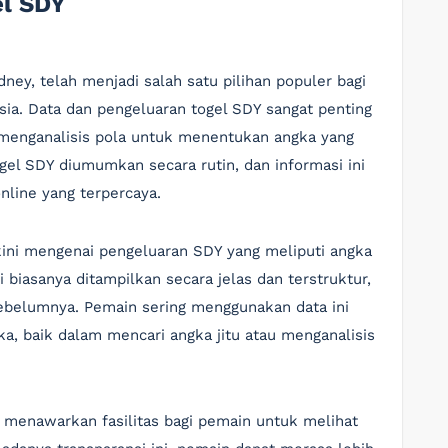
el SDY
dney, telah menjadi salah satu pilihan populer bagi
ia. Data dan pengeluaran togel SDY sangat penting
n menganalisis pola untuk menentukan angka yang
gel SDY diumumkan secara rutin, dan informasi ini
online yang terpercaya.
kini mengenai pengeluaran SDY yang meliputi angka
i biasanya ditampilkan secara jelas dan terstruktur,
belumnya. Pemain sering menggunakan data ini
a, baik dalam mencari angka jitu atau menganalisis
ga menawarkan fasilitas bagi pemain untuk melihat