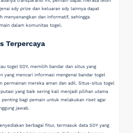
n adanya transparansi ini, pemain dapat merasa lebih
genai sdy prize dan keluaran sdy lainnya dapat
 menyenangkan dan informatif, sehingga
emain dalam komunitas togel.
us Terpercaya
tau togel SDY, memilih bandar dan situs yang
in yang mencari informasi mengenai bandar togel
 permainan mereka aman dan adil. Situs-situs togel
putasi yang baik sering kali menjadi pilihan utama
, penting bagi pemain untuk melakukan riset agar
anggung jawab.
enyediakan berbagai fitur, termasuk data SDY yang