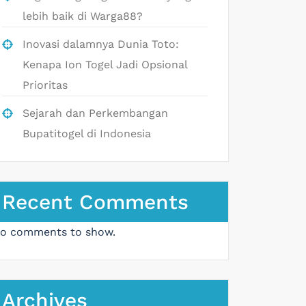
lebih baik di Warga88?
Inovasi dalamnya Dunia Toto:
Kenapa Ion Togel Jadi Opsional
Prioritas
Sejarah dan Perkembangan
Bupatitogel di Indonesia
Recent Comments
o comments to show.
Archives