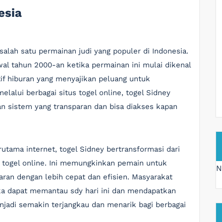
esia
 salah satu permainan judi yang populer di Indonesia.
wal tahun 2000-an ketika permainan ini mulai dikenal
tif hiburan yang menyajikan peluang untuk
alui berbagai situs togel online, togel Sidney
n sistem yang transparan dan bisa diakses kapan
utama internet, togel Sidney bertransformasi dari
m togel online. Ini memungkinkan pemain untuk
N
ran dengan lebih cepat dan efisien. Masyarakat
eka dapat memantau sdy hari ini dan mendapatkan
njadi semakin terjangkau dan menarik bagi berbagai