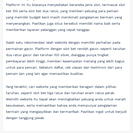
Platform ini itu biasanya menyediakan beraneka jenis slot, termasuk slot
bet 100 serta slot bet dua ratus, yang memberi peluang para pemain
yang memiliki budget kecil masih menikmati pengalaman bermain yang
menyenangkan. Pastikan juga situs tersebut memiliki nama baik serta
memberikan layanan pelanggan yang cepat tanggap.
Salah satu rekomendasi ialah website dengan memiliki perhatian pada
permainan gacor. Platform dengan slot bet rendah gacor, seperti taruhan
dua ratus gacor dan taruhan 100 silver, dianggap punya tingkat
pembayaran lebih tinggi, memberi kesempatan menang yang lebih bagus
untuk para pencari. Sebelum daftar, cek ulasan dan testimoni dari para
pemain lain yang lain agar memastikan kualitas.
Yang terakhir, cari website yang memberikan beragam dalam pilihan
taruhan, seperti slot bet tiga ratus dan taruhan enam ratus perak.
Memilih website itu tepat akan meningkatkan peluang anda untuk meraih
kesuksesan, serta memastikan bahwa anda mempunyai pengalaman
bermain yang mengasyikkan dan bermanfaat. Pastikan ingat untuk berjudi
dengan tanggung jawab.