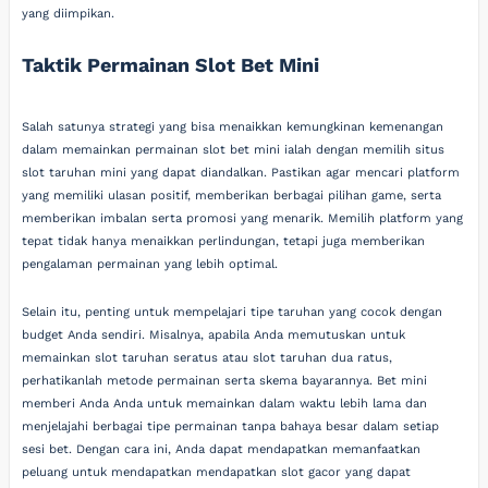
yang diimpikan.
Taktik Permainan Slot Bet Mini
Salah satunya strategi yang bisa menaikkan kemungkinan kemenangan
dalam memainkan permainan slot bet mini ialah dengan memilih situs
slot taruhan mini yang dapat diandalkan. Pastikan agar mencari platform
yang memiliki ulasan positif, memberikan berbagai pilihan game, serta
memberikan imbalan serta promosi yang menarik. Memilih platform yang
tepat tidak hanya menaikkan perlindungan, tetapi juga memberikan
pengalaman permainan yang lebih optimal.
Selain itu, penting untuk mempelajari tipe taruhan yang cocok dengan
budget Anda sendiri. Misalnya, apabila Anda memutuskan untuk
memainkan slot taruhan seratus atau slot taruhan dua ratus,
perhatikanlah metode permainan serta skema bayarannya. Bet mini
memberi Anda Anda untuk memainkan dalam waktu lebih lama dan
menjelajahi berbagai tipe permainan tanpa bahaya besar dalam setiap
sesi bet. Dengan cara ini, Anda dapat mendapatkan memanfaatkan
peluang untuk mendapatkan mendapatkan slot gacor yang dapat