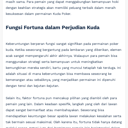
masih sama. Para pemain yang dapat menggabungkan kemampuan hoki
dengan keahlian strategis akan memiliki peluang terbaik dalam meraih
kesuksesan dalam permainan Kuda Poker.
Fungsi Fortuna dalam Perjudian Kuda
Keberuntungan berperan fungsi sangat signifikan pada permainan poker
kuda. Ketika seseorang bergantung pada lembaran yang diberikan, elemen
acak sangat mempengaruhi akhir akhirnya. Walaupun para pemain bisa
menggunakan strategi serta kemampuan untuk meningkatkan
kemungkinan mereka sendiri, kartu yang muncul tetaplah tak terduga. Ini
adalah situasi di mana keberuntungan bisa membawa seseorang ke
kemenangan atau sebaliknya, yang menjadikan permainan ini dipenuhi
dengan tensi dan kejutan-kejutan.
Selain itu, faktor fortuna pun mencakup pilihan yang diambil oleh para
pemain yang lain. Dalam keadaan spesifik, langkah yang oleh dari lawan
dapat sangat bermanfaat atau membahayakan. Seseorang bisa
mendapatkan keuntungan besar apabila lawan melakukan kesalahan serta
tak bermain sesuai maksimal. Oleh karena itu, fortuna tidak hanya datang