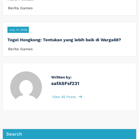
Berita Games
July 31, 2026
Togel Hongkong: Tentukan yang lebih baik di Warga88?
Berita Games
Written by:
safASFsf231
View All Posts
Search