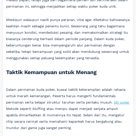
melalui papan, tetapi juga dari bagaimana pemain lain berinteraksi dalam
permainan ini, sehingga menjadikan setiap waktu poker kuda unik.
Meskipun walaupun nasib punya peranan, vital agar diketahui bahwasanya
keahlian masih sebagai penentu kunci. Seseorang yang tahu bagaimana
menyusun kondisi, mendeduksi pesaing, dan memaksimalkan strategi itu
biasanya cenderung berhasil dalam periode panjang. Dalam kuda poker,
keberuntungan benar bisa mempengaruhi alur permainan dengan
seketika, tetapi kemampuan yang solid akan mendukung seseorang untuk
menggunakan setiap peluang kesempatan yang tersedia.
Taktik Kemampuan untuk Menang
Dalam permainan kuda poker, kuasai taktik keterampilan adalah rahasia
untuk meraih kemenangan. Peserta harus mengerti fundamentals
permainan serta belajar struktur taruhan serta perilaku musuh.
idn poker
Metode seperti bluffing atau menipu dapat menjadi senjata ampuh
apabila dimanfaatkan di momennya itu tepat. Selain dari itu, mengatur
chip secara cermat serta memahami kapankah harus bergabung atau
mundur dari game juga sangat penting.