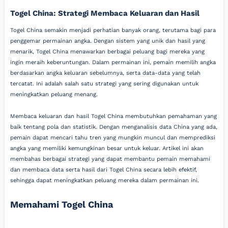
Togel China: Strategi Membaca Keluaran dan Hasil
Togel China semakin menjadi perhatian banyak orang, terutama bagi para
penggemar permainan angka. Dengan sistem yang unik dan hasil yang
menarik, Togel China menawarkan berbagai peluang bagi mereka yang
ingin meraih keberuntungan. Dalam permainan ini, pemain memilih angka
berdasarkan angka keluaran sebelumnya, serta data-data yang telah
tercatat. Ini adalah salah satu strategi yang sering digunakan untuk
meningkatkan peluang menang.
Membaca keluaran dan hasil Togel China membutuhkan pemahaman yang
baik tentang pola dan statistik. Dengan menganalisis data China yang ada,
pemain dapat mencari tahu tren yang mungkin muncul dan memprediksi
angka yang memiliki kemungkinan besar untuk keluar. Artikel ini akan
membahas berbagai strategi yang dapat membantu pemain memahami
dan membaca data serta hasil dari Togel China secara lebih efektif,
sehingga dapat meningkatkan peluang mereka dalam permainan ini.
Memahami Togel China