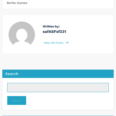
Berita Games
Written by:
safASFsf231
View All Posts
Search
Search