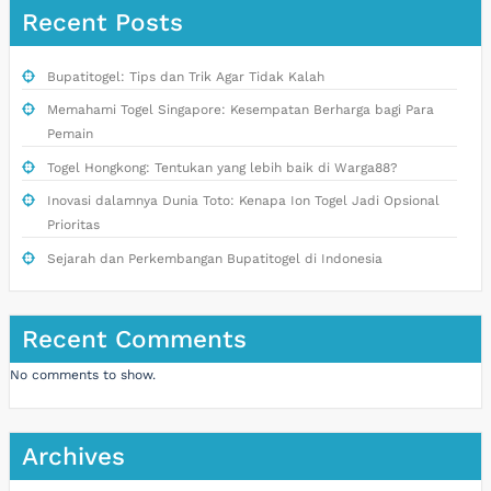
Recent Posts
Bupatitogel: Tips dan Trik Agar Tidak Kalah
Memahami Togel Singapore: Kesempatan Berharga bagi Para
Pemain
Togel Hongkong: Tentukan yang lebih baik di Warga88?
Inovasi dalamnya Dunia Toto: Kenapa Ion Togel Jadi Opsional
Prioritas
Sejarah dan Perkembangan Bupatitogel di Indonesia
Recent Comments
No comments to show.
Archives