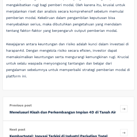
mengakibatkan rugi bagi pemberi modal. Oleh karena itu, krusial untuk
menjalankan riset dan analisis secara komprehensif sebelum memulai
pemberian modal. Kekeliruan dalam pengambilan keputusan bisa
menyebabkan serius, maka dibutuhkan pengetahuan yang mendalam
tentang faktor-faktor yang berpengaruh output pemberian modal.
Kesejajaran antara keuntungan dan risiko adalah kunci dalam investasi di
harapan4d. Dengan mengelola risiko secara efisien, investor dapat
memaksimalkan keuntungan serta mengurangi kemungkinan rugi. Krucial
untuk selalu waspada menyongsong tantangan dan belajar dari
pengalaman sebelumnya untuk memperbaiki strategi pemberian modal di
platform ini.
Previous post
Menelusuri Kisah dan Perkembangan Impian 4D di Tanah Air
Next post
Kembartogel: Inovasi Terkini di Industri Perjudian Togel