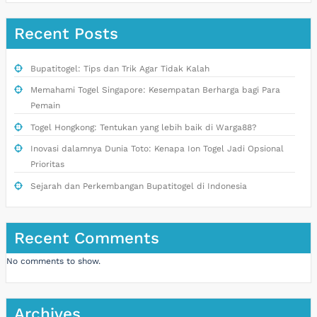
Recent Posts
Bupatitogel: Tips dan Trik Agar Tidak Kalah
Memahami Togel Singapore: Kesempatan Berharga bagi Para
Pemain
Togel Hongkong: Tentukan yang lebih baik di Warga88?
Inovasi dalamnya Dunia Toto: Kenapa Ion Togel Jadi Opsional
Prioritas
Sejarah dan Perkembangan Bupatitogel di Indonesia
Recent Comments
No comments to show.
Archives