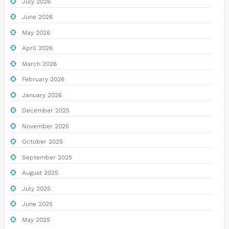
July 2026
June 2026
May 2026
April 2026
March 2026
February 2026
January 2026
December 2025
November 2025
October 2025
September 2025
August 2025
July 2025
June 2025
May 2025