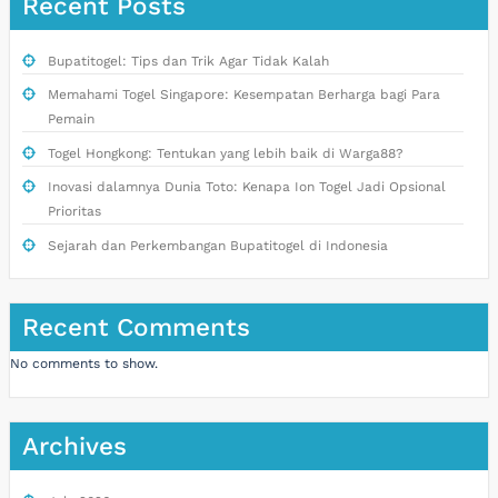
Recent Posts
Bupatitogel: Tips dan Trik Agar Tidak Kalah
Memahami Togel Singapore: Kesempatan Berharga bagi Para
Pemain
Togel Hongkong: Tentukan yang lebih baik di Warga88?
Inovasi dalamnya Dunia Toto: Kenapa Ion Togel Jadi Opsional
Prioritas
Sejarah dan Perkembangan Bupatitogel di Indonesia
Recent Comments
No comments to show.
Archives