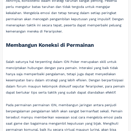
Akhirnya, konsistensi dalam strategi taruhan sangat penting. Peserta
perlu mengatur batas taruhan dan tidak tergoda untuk mengejar
kekalahan. Mengelola emosi dan tetap tenang dalam setiap peringkat
permainan akan mencegah pengambilan keputusan yang impulsif. Dengan
menerapkan taktik ini secara tepat, peserta dapat memperbaiki peluang
kemenangan mereka di Feraripoker.
Membangun Koneksi di Permainan
Salah satunya hal terpenting dalam IDN Poker merupakan skill untuk
menciptakan hubungan dengan para pemain. Interaksi yang baik tidak
hanya saja memperbaiki pengalaman, tetapi juga dapat menyediakan
kesempatan baru dalam strategi yang lebih efisien. Dengan berpartisipasi
dalam forum maupun kelompok diskusif seputar feraripoker, para pemain
dapat bertukar tips serta taktik yang sudah dapat diandalkan efektif.
Pada permainan permainan IDN, membangun jaringan antara penjudi
berpengalaman pengalaman lebih akan sangat bermanfaat sekali. Pemain
tersebut mampu memberikan wawasan soal cara mengelola emosi pada
saat game dan bagaimana mengambil keputusan yang bijak. Mengikuti
permainan komunal, baik itu secara virtual maupun luring, akan bisa