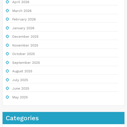
April 2026
March 2026
February 2026
January 2026
December 2025
November 2025
October 2025
September 2025
August 2025
July 2025
June 2025
May 2025
Categories