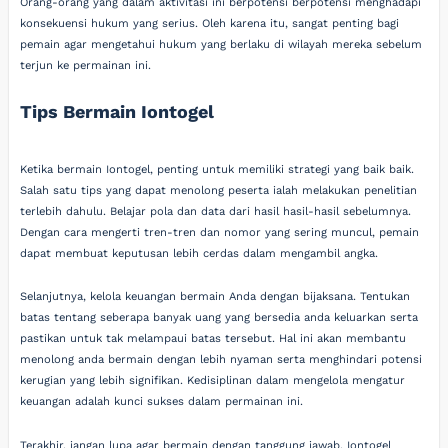
Orang-orang yang dalam aktivitasi ini berpotensi berpotensi menghadapi
konsekuensi hukum yang serius. Oleh karena itu, sangat penting bagi
pemain agar mengetahui hukum yang berlaku di wilayah mereka sebelum
terjun ke permainan ini.
Tips Bermain Iontogel
Ketika bermain Iontogel, penting untuk memiliki strategi yang baik baik.
Salah satu tips yang dapat menolong peserta ialah melakukan penelitian
terlebih dahulu. Belajar pola dan data dari hasil hasil-hasil sebelumnya.
Dengan cara mengerti tren-tren dan nomor yang sering muncul, pemain
dapat membuat keputusan lebih cerdas dalam mengambil angka.
Selanjutnya, kelola keuangan bermain Anda dengan bijaksana. Tentukan
batas tentang seberapa banyak uang yang bersedia anda keluarkan serta
pastikan untuk tak melampaui batas tersebut. Hal ini akan membantu
menolong anda bermain dengan lebih nyaman serta menghindari potensi
kerugian yang lebih signifikan. Kedisiplinan dalam mengelola mengatur
keuangan adalah kunci sukses dalam permainan ini.
Terakhir, jangan lupa agar bermain dengan tanggung jawab. Iontogel