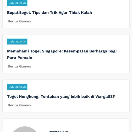
July 31, 2026
Bupatitogel: Tips dan Trik Agar Tidak Kalah
Berita Games
July 31, 2026
Memahami Togel Singapore: Kesempatan Berharga bagi
Para Pemain
Berita Games
July 31, 2026
Togel Hongkong: Tentukan yang lebih baik di Warga88?
Berita Games
Written by: