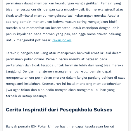
permainan dapat memberikan keuntungan yang signifikan. Pemain yang
bisa menyesuaikan diri dengan cara musuh—baik itu mereka agresif atau
tidak aktif—bakal mampu mengeksploitasi kekurangan mereka. Apabila
seorang pemain menemukan bahwa musuh sering mengerjakan bluff,
mereka bisa memanfaatkan kesempatan untuk menelpon dengan lebih
penuh keyakinan pada momen yang pas, sehingga menciptakan peluang
untuk mengambil pot besar.
rekan poker
Terakhir, pengelolaan uang atau manajemen bankroll amat krusial dalam
permainan poker online. Pemain harus membuat batasan pada
pertaruhan dan tidak tergoda untuk bermain lebih dari yang bisa mereka
tanggung. Dengan manajemen manajemen bankroll, pemain dapat
mempertahankan permainan mereka dalam jangka panjang bahkan di saat
mengalami kekalahan. Keteraturan ini bakal menolong mempertahankan
jiwa agar fokus dan siap sedia menyediakan mengambil pilihan yang
terbaik di setiap sessinya.
Cerita Inspiratif dari Pesepakbola Sukses
Banyak pemain IDN Poker kini berhasil mencapai kesuksesan berkat