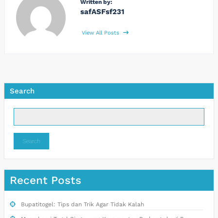
Written by:
safASFsf231
View All Posts
Search
Search
Recent Posts
Bupatitogel: Tips dan Trik Agar Tidak Kalah