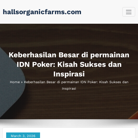
Skip
hallsorganicfarms.com
to
content
Keberhasilan Besar di permainan
IDN Poker: Kisah Sukses dan
Inspirasi
Home
»
Keberhasilan Besar di permainan IDN Poker: Kisah Sukses dan
Inspirasi
March 3, 2026