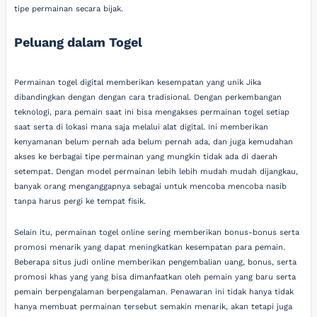
tipe permainan secara bijak.
Peluang dalam Togel
Permainan togel digital memberikan kesempatan yang unik Jika
dibandingkan dengan dengan cara tradisional. Dengan perkembangan
teknologi, para pemain saat ini bisa mengakses permainan togel setiap
saat serta di lokasi mana saja melalui alat digital. Ini memberikan
kenyamanan belum pernah ada belum pernah ada, dan juga kemudahan
akses ke berbagai tipe permainan yang mungkin tidak ada di daerah
setempat. Dengan model permainan lebih lebih mudah mudah dijangkau,
banyak orang menganggapnya sebagai untuk mencoba mencoba nasib
tanpa harus pergi ke tempat fisik.
Selain itu, permainan togel online sering memberikan bonus-bonus serta
promosi menarik yang dapat meningkatkan kesempatan para pemain.
Beberapa situs judi online memberikan pengembalian uang, bonus, serta
promosi khas yang yang bisa dimanfaatkan oleh pemain yang baru serta
pemain berpengalaman berpengalaman. Penawaran ini tidak hanya tidak
hanya membuat permainan tersebut semakin menarik, akan tetapi juga