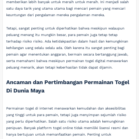
memberikan lebih banyak untuk meraih untuk meraih. Ini menjadi salah
satu daya tarik yang utama utama bagi mencari pemain yang mencari
keuntungan dari pengalaman mereka pengalaman mereka.
Tetapi, sangat penting untuk diperhatikan bahwa meskipun walaupun
peluang menang itu mungkin besar, para pemain juga tetap tetap
terhadap risiko risiko. Ada ketidakpastian dalam hasil dan kemungkinan
kehilangan uang selalu selalu ada. Oleh karena itu sangat penting bagi
pemain agar menentukan anggaran, bermain secara bertanggung jawab,
serta memahami bahwa meskipun permainan togel digital menawarkan
peluang menarik, akan tetapi keberhasilan tidak dapat dijamin.
Ancaman dan Pertimbangan Permainan Togel
Di Dunia Maya
Permainan togel di internet menawarkan kemudahan dan aksesibilitas
yang tinggi untuk para pemain, tetapi juga menyimpan sejumlah risiko
yang perlu diperhatikan. Salah satu risiko utama adalah kemungkinan
penipuan. Banyak platform togel online tidak memiliki lisensi resmi dan
hanya bertujuan untuk memanfaatkan pemain. Penting untuk