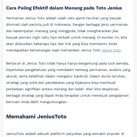
Cara Paling Efektif dalam Menang pada Toto Jenius
Permainan Jenius Toto adalah salah satu game taruhan yang banyak
diminati oleh pecinta judi di Indonesia. Dengan berbagai jenis permainan
dan kesempatan menang yang menggoda, tidak mengherankan jika
banyak pemain ingin tahu tips terbaik untuk menang. Di konten ini, kita
akan diskusikan beberapa tips dan trik yang bisa membantu Anda
mendapatkan kemenangan saat memainkan Jenius Toto.
jenius toto
Bertaruh di Jenius Toto tidak hanya hanya bergantung pada luck semata.
Diperlukan pengetahuan yang mendalam tentang permainan, analisis yang
akurat, serta ketelitian dalam mengatur bankroll. Dalam dunia taruhan,
strategi yang solid dan pendekatan yang bijaksana bisa membuat
perbedaan signifikan antara menang dan kalah. Mari kita eksplorasi
berbagai strategi yang dapat Anda terapkan untuk membuat pengalaman
bermain Anda lebih menguntungkan.
Memahami JeniusToto
JeniusToto adalah sebuah platform perjudian yang semakin populer di