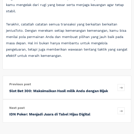
kamu mengelak dari rugi yang besar serta menjaga keuangan agar tetap
stabil.
Terakhir, catatlah catatan semua transaksi yang berkaitan berkaitan
jeniusToto. Dengan merekam setiap kemenangan kemenangan, kamu bisa
menilai pola permainan Anda dan membuat pilihan yang jauh baik pada
masa depan. Hal ini bukan hanya membantu untuk mengelola
pengeluaran, tetapi juga memberikan wawasan tentang taktik yang sangat
efektif untuk meraih kemenangan.
Previous post
Slot Bet 300: Maksimalkan Hasil milik Anda dengan Bijak
Next post
IDN Poker: Menjadi Juara di Tabel Hijau Digital