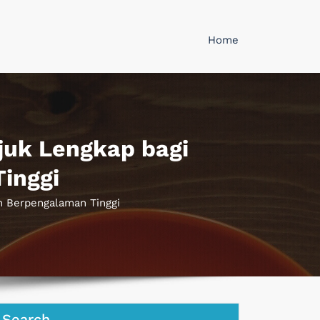
Home
juk Lengkap bagi
inggi
n Berpengalaman Tinggi
Search