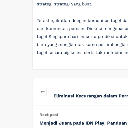
strategi strategi yang buat.
Terakhir, ikutlah dengan komunitas togel d
dari komunitas pemain. Diskusi mengenai a
togel Singapura hari ini serta prediksi un
baru yang mungkin tak kamu pertimbangkan 
togel secara bijaksana serta tak melebihi 
Eliminasi Kecurangan dalam Per
Next post
Menjadi Juara pada IDN Play: Pandua