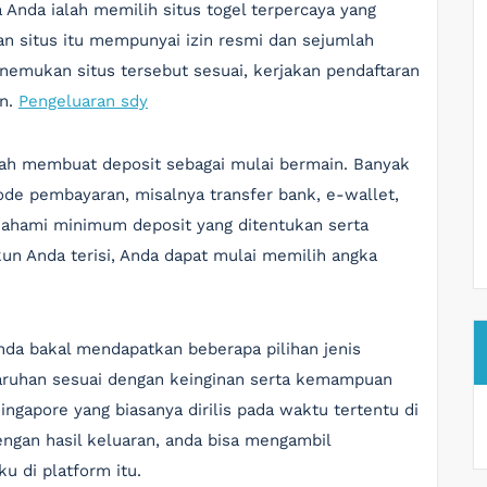
 Anda ialah memilih situs togel terpercaya yang
an situs itu mempunyai izin resmi dan sejumlah
enemukan situs tersebut sesuai, kerjakan pendaftaran
an.
Pengeluaran sdy
lah membuat deposit sebagai mulai bermain. Banyak
de pembayaran, misalnya transfer bank, e-wallet,
mahami minimum deposit yang ditentukan serta
un Anda terisi, Anda dapat mulai memilih angka
da bakal mendapatkan beberapa pilihan jenis
e taruhan sesuai dengan keinginan serta kemampuan
Singapore yang biasanya dirilis pada waktu tertentu di
engan hasil keluaran, anda bisa mengambil
u di platform itu.