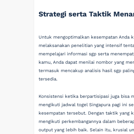
Strategi serta Taktik Mena
Untuk mengoptimalkan kesempatan Anda ket
melaksanakan penelitian yang intensif tent
mempelajari informasi sgp serta menempat
kamu, Anda dapat menilai nombor yang memi
termasuk mencakup analisis hasil sgp palin
tersedia.
Konsistensi ketika berpartisipasi juga bis
mengikuti jadwal togel Singapura pagi ini 
kesempatan tersebut. Dengan taktik yang k
mengikuti perkembangannya dalam bebera
output yang lebih baik. Selain itu, krusial