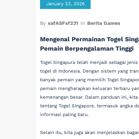
January 23, 2026
By
safASFsf231
In
Berita Games
Mengenal Permainan Togel Sing
Pemain Berpengalaman Tinggi
Togel Singapura telah menjadi sebagai jenis
togel di Indonesia. Dengan sistem yang tran
banyak pemain yang memilih Togel Singapore
pemain mengharapkan keluaran terbaru y
kemenangan besar. Dalam panduan ini, kita
tentang Togel Singapore, termasuk angka d
informasi paling baru.
Selain itu, kita juga akan menjelaskan bag