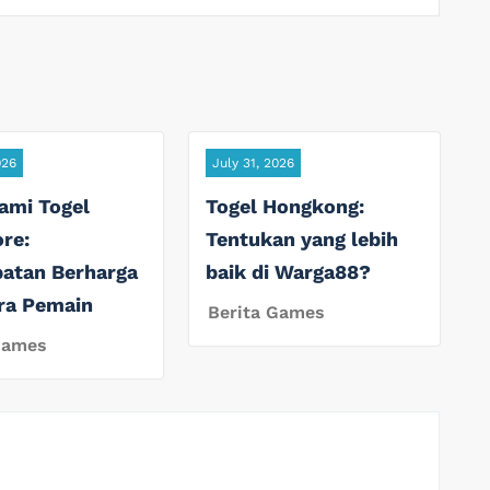
026
July 31, 2026
mi Togel
Togel Hongkong:
re:
Tentukan yang lebih
atan Berharga
baik di Warga88?
ara Pemain
Berita Games
Games