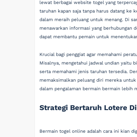
lewat berbagai website togel yang terper
taruhan kapan saja tanpa harus datang ke 
dalam meraih peluang untuk menang. Di sa
menawarkan informasi yang berhubungan den
dapat membantu pemain untuk menentukan
Krucial bagi penggiat agar memahami perat
Misalnya, mengetahui jadwal undian yaitu b
serta memahami jenis taruhan tersedia. De
memaksimalkan peluang diri mereka untu
dalam pengalaman bermain bermain lebih m
Strategi Bertaruh Lotere Di
Bermain togel online adalah cara ini kian d