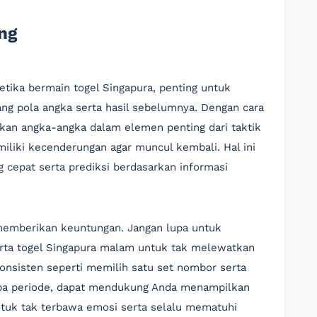
ng
ika bermain togel Singapura, penting untuk
ang pola angka serta hasil sebelumnya. Dengan cara
kan angka-angka dalam elemen penting dari taktik
liki kecenderungan agar muncul kembali. Hal ini
g cepat serta prediksi berdasarkan informasi
a memberikan keuntungan. Jangan lupa untuk
serta togel Singapura malam untuk tak melewatkan
onsisten seperti memilih satu set nombor serta
pa periode, dapat mendukung Anda menampilkan
 untuk tak terbawa emosi serta selalu mematuhi