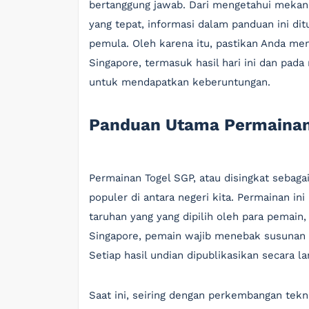
bertanggung jawab. Dari mengetahui mekan
yang tepat, informasi dalam panduan ini 
pemula. Oleh karena itu, pastikan Anda me
Singapore, termasuk hasil hari ini dan pada
untuk mendapatkan keberuntungan.
Panduan Utama Permainan 
Permainan Togel SGP, atau disingkat sebag
populer di antara negeri kita. Permaina
taruhan yang yang dipilih oleh para pemain,
Singapore, pemain wajib menebak susunan b
Setiap hasil undian dipublikasikan secara la
Saat ini, seiring dengan perkembangan tekno