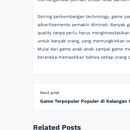
Seiring perkembangan technology, game yang
advertisements semakin diminati. Banyak 
quality tanpa perlu harus menginvestasika
untuk banyak orang, yang memungkinkan ora
Mulai dari game anak-anak sampai game me
beraneka memastikan bahwa setiap orang d
Next post
Game Terpopuler Populer di Kalangan 
Related Posts