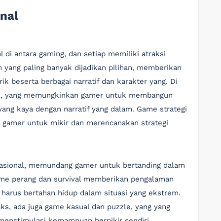
nal
 di antara gaming, dan setiap memiliki atraksi
 yang paling banyak dijadikan pilihan, memberikan
k beserta berbagai narratif dan karakter yang. Di
ari, yang memungkinkan gamer untuk membangun
 yang kaya dengan narratif yang dalam. Game strategi
amer untuk mikir dan merencanakan strategi
asional, memundang gamer untuk bertanding dalam
, game perang dan survival memberikan pengalaman
 harus bertahan hidup dalam situasi yang ekstrem.
laks, ada juga game kasual dan puzzle, yang yang
enstimulasi kemampuan berpikir sendiri.