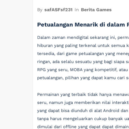
By
safASFsf231
In
Berita Games
Petualangan Menarik di dalam 
Dalam zaman mendigital sekarang ini, perm
hiburan yang paling terkenal untuk semua k
tersedia, dari game petualangan yang men
ringan, ada selalu sesuatu yang bagi siapa
RPG yang seru, MOBA yang kompetitif, atau
petualangan, pilihan yang dapat kamu cari 
Permainan yang terbaik tidak hanya menaw
seru, namun juga memberikan nilai interakt
yang dapat bisa diunduh di alat Android dan
tanpa harus mengeluarkan cukup banyak uan
dimulai dari offline yang dapat dapat dimai