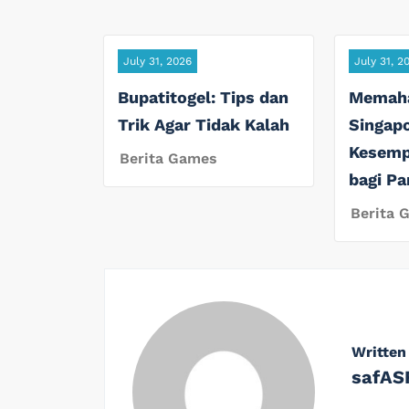
July 31, 2026
July 31, 2
Bupatitogel: Tips dan
Memaha
Trik Agar Tidak Kalah
Singapo
Kesemp
Berita Games
bagi P
Berita 
Written
safAS