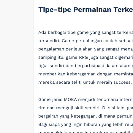
Tipe-tipe Permainan Terke
Ada berbagai tipe game yang sangat terkenal
tersendiri. Game petualangan adalah sebuah
pengalaman penjelajahan yang sangat menari
samping itu, game RPG juga sangat digem
figur sendiri dan berpartisipasi dalam alam
memberikan keberagaman dengan meminta g
mereka secara teliti untuk meraih success.
Game jenis MOBA menjadi fenomena intern
tim dan menguji skill sendiri. Di sisi lain
bergairah yang ketegangan, di mana pemain
Bagi siapa yang ingin hiburan yang lebih re
memungkinkan pemain untuk relax sambil m