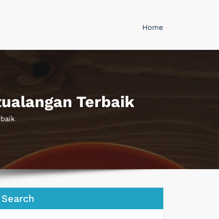
Home
ualangan Terbaik
baik
Search