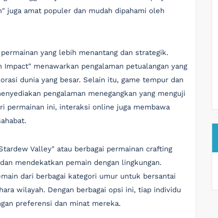
sh" juga amat populer dan mudah dipahami oleh
permainan yang lebih menantang dan strategik.
in Impact" menawarkan pengalaman petualangan yang
rasi dunia yang besar. Selain itu, game tempur dan
" menyediakan pengalaman menegangkan yang menguji
ri permainan ini, interaksi online juga membawa
sahabat.
Stardew Valley" atau berbagai permainan crafting
 dan mendekatkan pemain dengan lingkungan.
ain dari berbagai kategori umur untuk bersantai
a wilayah. Dengan berbagai opsi ini, tiap individu
gan preferensi dan minat mereka.