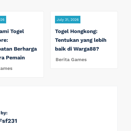
026
July 31, 2026
mi Togel
Togel Hongkong:
re:
Tentukan yang lebih
atan Berharga
baik di Warga88?
ara Pemain
Berita Games
Games
 by:
Fsf231