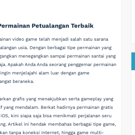
Permainan Petualangan Terbaik
ainan video game telah menjadi salah satu sarana
alangan usia. Dengan berbagai tipe permainan yang
egangkan menegangkan sampai permainan santai yang
 saja. Apakah Anda Anda seorang penggemar permainan
 ingin menjelajahi alam luar dengan game
sangat beraneka.
arkan grafis yang menakjubkan serta gameplay yang
if yang mendalam. Berkat hadirnya permainan gratis
 iOS, kini siapa saja bisa menikmati perjalanan seru
g. Artikel ini hendak membahas berbagai tipe game,
nkan tanpa koneksi internet, hingga game multi-